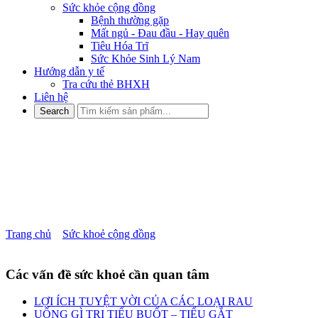
Sức khỏe cộng đồng
Bệnh thường gặp
Mất ngủ - Đau đầu - Hay quên
Tiêu Hóa Trĩ
Sức Khỏe Sinh Lý Nam
Hướng dẫn y tế
Tra cứu thẻ BHXH
Liên hệ
BỆNH TRĨ – CĂN BỆNH
KHÓ NÓI CỦA NHIỀU
NGƯỜI
Trang chủ
»
Sức khoẻ cộng đồng
»
BỆNH TRĨ – CĂN BỆNH
KHÓ NÓI CỦA NHIỀU NGƯỜI
Các vấn đề sức khoẻ cần quan tâm
LỢI ÍCH TUYỆT VỜI CỦA CÁC LOẠI RAU
UỐNG GÌ TRỊ TIỂU BUỐT – TIỂU GẮT