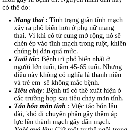
có thể do:
Mang thai
: Tình trạng giãn tĩnh mạch
xảy ra phổ biến hơn ở phụ nữ mang
thai. Vì khi cổ tử cung mở rộng, nó sẽ
chèn ép vào tĩnh mạch trong ruột, khiến
chúng bị dãn quá mức.
Tuổi tác
: Bệnh trĩ phổ biến nhất ở
người lớn tuổi, tầm 45-65 tuổi. Nhưng
điều này không có nghĩa là thanh niên
và trẻ em sẽ không mắc bệnh.
Tiêu chảy
: Bệnh trĩ có thể xuất hiện ở
các trường hợp sau tiêu chảy mãn tính.
Táo bón mãn tính
: Việc táo bón lâu
dài, khó di chuyển phân gây thêm áp
lực lên thành mạch gây dãn mạch.
N
gồi
quá lâu
: Giữ một tư thế ngồi trong