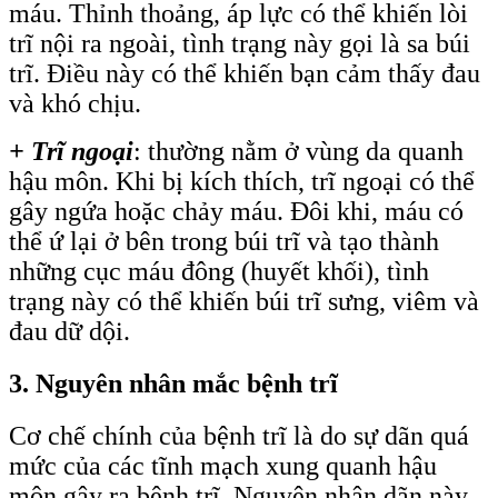
máu. Thỉnh thoảng, áp lực có thể khiến lòi
trĩ nội ra ngoài, tình trạng này gọi là sa búi
trĩ. Điều này có thể khiến bạn cảm thấy đau
và khó chịu.
+ Trĩ ngoại
: thường nằm ở vùng da quanh
hậu môn. Khi bị kích thích, trĩ ngoại có thể
gây ngứa hoặc chảy máu. Đôi khi, máu có
thể ứ lại ở bên trong búi trĩ và tạo thành
những cục máu đông (huyết khối), tình
trạng này có thể khiến búi trĩ sưng, viêm và
đau dữ dội.
3. Nguyên nhân mắc bệnh trĩ
Cơ chế chính của bệnh trĩ là do sự dãn quá
mức của các tĩnh mạch xung quanh hậu
môn gây ra bệnh trĩ. Nguyên nhân dãn này