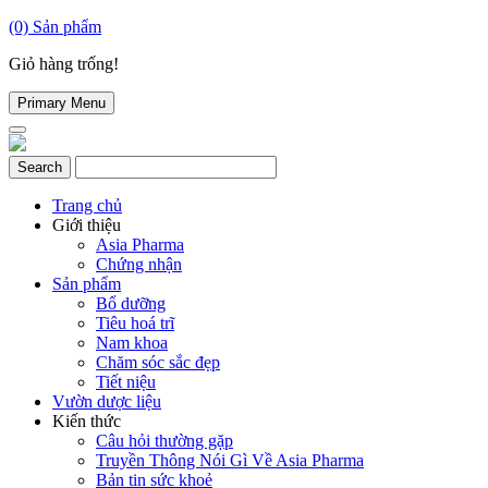
(0)
Sản phẩm
Giỏ hàng trống!
Primary Menu
Trang chủ
Giới thiệu
Asia Pharma
Chứng nhận
Sản phẩm
Bổ dưỡng
Tiêu hoá trĩ
Nam khoa
Chăm sóc sắc đẹp
Tiết niệu
Vườn dược liệu
Kiến thức
Câu hỏi thường gặp
Truyền Thông Nói Gì Về Asia Pharma
Bản tin sức khoẻ