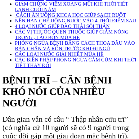
GIẢM CHỨNG VIÊM XOANG MŨI KHI THỜI TIẾT
LẠNH CUỐI NĂM
CÁCH ĂN UỐNG KHOA HỌC GIÚP SẠCH RUỘT
NÊN HẠN CHẾ UỐNG NƯỚC VÀO 4 THỜI ĐIỂM SAU
4 LOẠI NƯỚC GIÚP ĐÀO THẢI SỎI THẬN
CÁC VỊ THUỐC QUEN THUỘC GIÚP GIẢM NÓNG
TRONG , TÁO BÓN MÙA HÈ
PHÒNG NGỪA BỆNH BẰNG CÁCH THOA DẦU VÀO
BÀN CHÂN VÀ RỐN TRƯỚC KHI ĐI NGỦ
CÁC LOẠI NƯỚC GIẢI NHIỆT MÙA HÈ
CÁC BIỆN PHÁP PHÒNG NGỪA CẢM CÚM KHI THỜI
TIẾT THAY ĐỔI
BỆNH TRĨ – CĂN BỆNH
KHÓ NÓI CỦA NHIỀU
NGƯỜI
Dân gian vẫn có câu “ Thập nhân cửu trĩ”
(có nghĩa cứ 10 người sẽ có 9 người trong
cuộc đời gặp một giai đoạn mắc bệnh trĩ).