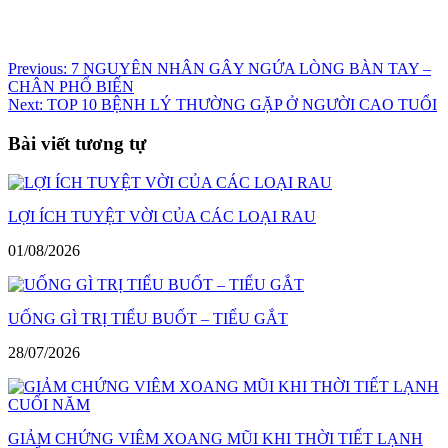
Điều
Previous:
7 NGUYÊN NHÂN GÂY NGỨA LÒNG BÀN TAY –
CHÂN PHỔ BIẾN
hướng
Next:
TOP 10 BỆNH LÝ THƯỜNG GẶP Ở NGƯỜI CAO TUỔI
bài
Bài viết tương tự
viết
LỢI ÍCH TUYỆT VỜI CỦA CÁC LOẠI RAU
01/08/2026
UỐNG GÌ TRỊ TIỂU BUỐT – TIỂU GẮT
28/07/2026
GIẢM CHỨNG VIÊM XOANG MŨI KHI THỜI TIẾT LẠNH