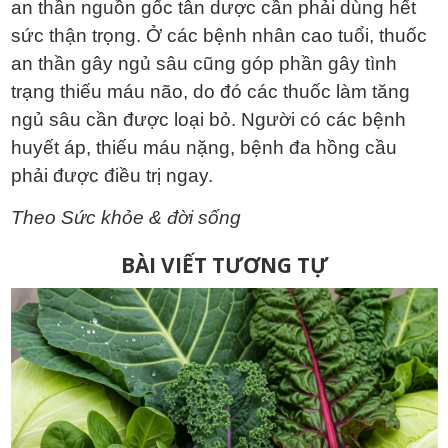
an thần nguồn gốc tân dược cần phải dùng hết
sức thận trọng. Ở các bệnh nhân cao tuổi, thuốc
an thần gây ngủ sâu cũng góp phần gây tình
trạng thiếu máu não, do đó các thuốc làm tăng
ngủ sâu cần được loại bỏ. Người có các bệnh
huyết áp, thiếu máu nặng, bệnh đa hồng cầu
phải được điều trị ngay.
Theo Sức khỏe & đời sống
Điều
BÀI VIẾT TƯƠNG TỰ
hướng
bài
viết