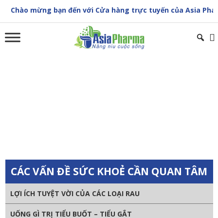
Skip
hào mừng bạn đến với Cửa hàng trực tuyến của Asia Pharma
to
content
CHĂM SÓC VÀ ĐIỀU TRỊ DỰ PHÒNG SAU ĐỘT
QUỴ NÃO
Trang chủ
»
Sức khoẻ cộng đồng
»
CHĂM SÓC VÀ ĐIỀU TRỊ DỰ
PHÒNG SAU ĐỘT QUỴ NÃO
CÁC VẤN ĐỀ SỨC KHOẺ CẦN QUAN TÂM
LỢI ÍCH TUYỆT VỜI CỦA CÁC LOẠI RAU
UỐNG GÌ TRỊ TIỂU BUỐT – TIỂU GẮT