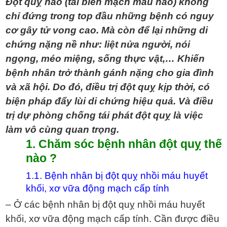
Đột quỵ não (tai biến mạch máu não) không
chỉ đứng trong top đầu những bệnh có nguy
cơ gây tử vong cao. Mà còn để lại những di
chứng nặng nề như: liệt nửa người, nói
ngọng, méo miệng, sống thực vật,… Khiến
bệnh nhân trở thành gánh nặng cho gia đình
và xã hội. Do đó, điều trị đột quỵ kịp thời, có
biện pháp đẩy lùi di chứng hiệu quả. Và điều
trị dự phòng chống tái phát đột quỵ là việc
làm vô cùng quan trọng.
1. Chăm sóc bệnh nhân
đột quỵ
thế
nào ?
1.1. Bệnh nhân bị đột quỵ nhồi máu huyết
khối, xơ vữa động mạch cấp tính
– Ở các bệnh nhân bị đột quỵ nhồi máu huyết
khối, xơ vữa động mạch cấp tính. Cần được điều