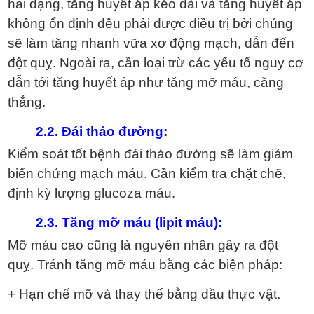
hai dạng, tăng huyết áp kéo dài và tăng huyết áp
không ổn định đều phải được điều trị bởi chúng
sẽ làm tăng nhanh vữa xơ động mạch, dẫn đến
đột quỵ. Ngoài ra, cần loại trừ các yếu tố nguy cơ
dẫn tới tăng huyết áp như tăng mỡ máu, căng
thẳng.
2.2. Đái tháo đường:
Kiểm soát tốt bệnh đái tháo đường sẽ làm giảm
biến chứng mạch máu. Cần kiểm tra chặt chẽ,
định kỳ lượng glucoza máu.
2.3. Tăng mỡ máu (lipit máu):
Mỡ máu cao cũng là nguyên nhân gây ra đột
quỵ. Tránh tăng mỡ máu bằng các biện pháp:
+ Hạn chế mỡ và thay thế bằng dầu thực vật.