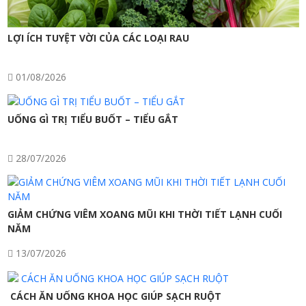
LỢI ÍCH TUYỆT VỜI CỦA CÁC LOẠI RAU
01/08/2026
UỐNG GÌ TRỊ TIỂU BUỐT – TIỂU GẮT
28/07/2026
GIẢM CHỨNG VIÊM XOANG MŨI KHI THỜI TIẾT LẠNH CUỐI
NĂM
13/07/2026
CÁCH ĂN UỐNG KHOA HỌC GIÚP SẠCH RUỘT