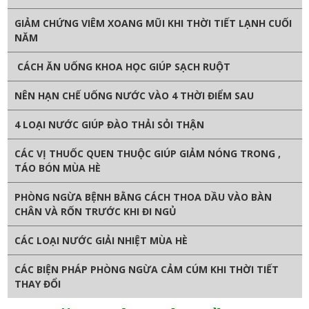
GIẢM CHỨNG VIÊM XOANG MŨI KHI THỜI TIẾT LẠNH CUỐI
NĂM
CÁCH ĂN UỐNG KHOA HỌC GIÚP SẠCH RUỘT
NÊN HẠN CHẾ UỐNG NƯỚC VÀO 4 THỜI ĐIỂM SAU
4 LOẠI NƯỚC GIÚP ĐÀO THẢI SỎI THẬN
CÁC VỊ THUỐC QUEN THUỘC GIÚP GIẢM NÓNG TRONG ,
TÁO BÓN MÙA HÈ
PHÒNG NGỪA BỆNH BẰNG CÁCH THOA DẦU VÀO BÀN
CHÂN VÀ RỐN TRƯỚC KHI ĐI NGỦ
CÁC LOẠI NƯỚC GIẢI NHIỆT MÙA HÈ
CÁC BIỆN PHÁP PHÒNG NGỪA CẢM CÚM KHI THỜI TIẾT
THAY ĐỔI