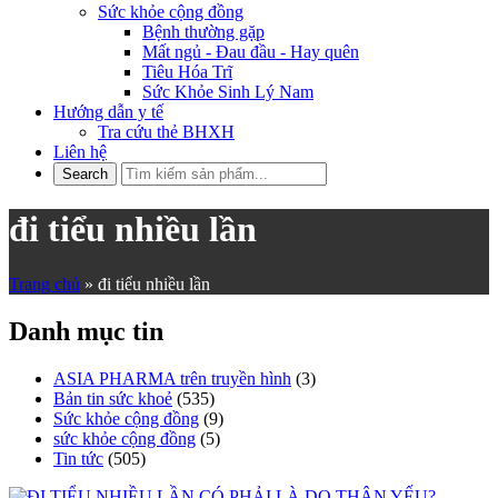
Sức khỏe cộng đồng
Bệnh thường gặp
Mất ngủ - Đau đầu - Hay quên
Tiêu Hóa Trĩ
Sức Khỏe Sinh Lý Nam
Hướng dẫn y tế
Tra cứu thẻ BHXH
Liên hệ
đi tiểu nhiều lần
Trang chủ
»
đi tiểu nhiều lần
Danh mục tin
ASIA PHARMA trên truyền hình
(3)
Bản tin sức khoẻ
(535)
Sức khỏe cộng đồng
(9)
sức khỏe cộng đồng
(5)
Tin tức
(505)