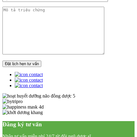
Đăng ký tư vấn
Nhận tư vấn miễn phí 24/7 từ đội ngũ dược sĩ,