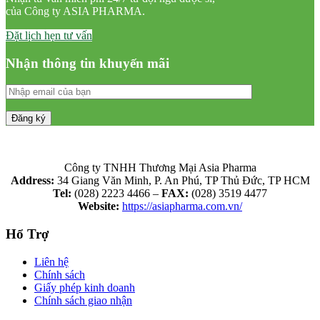
của Công ty ASIA PHARMA.
Đặt lịch hẹn tư vấn
Nhận thông tin khuyến mãi
Công ty TNHH Thương Mại Asia Pharma
Address:
34 Giang Văn Minh, P. An Phú, TP Thủ Đức, TP HCM
Tel:
(028) 2223 4466 –
FAX:
(028) 3519 4477
Website:
https://asiapharma.com.vn/
Hổ Trợ
Liên hệ
Chính sách
Giấy phép kinh doanh
Chính sách giao nhận