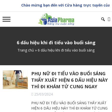
Skip
Chào mừng bạn đến với Cửa hàng trực tuyến của A
to
content
6 dấu hiệu khi đi tiểu vào buổi sáng
Trang chủ
»
6 dấu hiệu khi đi tiểu vào buổi sáng
PHỤ NỮ ĐI TIỂU VÀO BUỔI SÁNG
THẤY XUẤT HIỆN 6 DẤU HIỆU NÀY
THÌ ĐI KHÁM TỬ CUNG NGAY
25/03/2024
PHỤ NỮ ĐI TIỂU VÀO BUỔI SÁNG THẤY XUẤT
HIỆN 6 DẤU HIỆU NÀY THÌ ĐI KHÁM TỬ CUNG