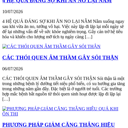
4 HỆ QUẢ ĐÁNG SỢ KHI ĂN NO LẠI NẰM
10/07/2026
4 HỆ QUẢ ĐÁNG SỢ KHI ĂN NO LẠI NẰM Nằm xuống ngay
sau khi vừa ăn no, tưởng vô hại. Việc này lặp đi lặp lại mỗi ngày sẽ
để lại những vấn để về sức khỏe nghiêm trọng. Gây cản trở hệ tiêu
hóa và khiến cho lượng mỡ tích tụ ngày càng […]
CÁC THÓI QUEN ÂM THẦM GÂY SỎI THẬN
06/07/2026
CÁC THÓI QUEN ÂM THẦM GÂY SỎI THẬN Sỏi thận là một
trong những bệnh lý đường tiết niệu phổ biến, có xu hướng gia tăng
trong những năm gần đây. Đặc biệt là ở người trẻ tuổi. Các trường
hợp mắc bệnh bắt nguồn từ thói quen sinh hoạt được lặp đi lặp lại
[…]
PHƯƠNG PHÁP GIẢM CĂNG THẲNG HIỆU