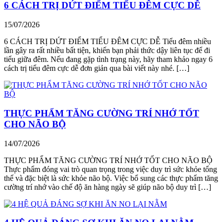
6 CÁCH TRỊ DỨT ĐIỂM TIỂU ĐÊM CỰC DỄ
15/07/2026
6 CÁCH TRỊ DỨT ĐIỂM TIỂU ĐÊM CỰC DỄ Tiểu đêm nhiều
lần gây ra rất nhiều bất tiện, khiến bạn phải thức dậy liên tục để đi
tiểu giữa đêm. Nếu đang gặp tình trạng này, hãy tham khảo ngay 6
cách trị tiểu đêm cực dễ đơn giản qua bài viết này nhé. […]
THỰC PHẨM TĂNG CƯỜNG TRÍ NHỚ TỐT
CHO NÃO BỘ
14/07/2026
THỰC PHẨM TĂNG CƯỜNG TRÍ NHỚ TỐT CHO NÃO BỘ
Thực phẩm đóng vai trò quan trọng trong việc duy trì sức khỏe tổng
thể và đặc biệt là sức khỏe não bộ. Việc bổ sung các thực phẩm tăng
cường trí nhớ vào chế độ ăn hàng ngày sẽ giúp não bộ duy trì […]