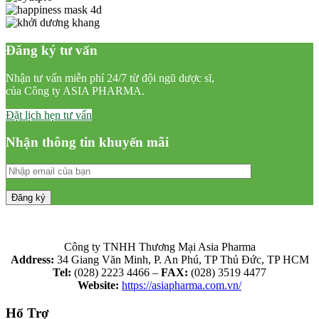
Đăng ký tư vấn
Nhận tư vấn miễn phí 24/7 từ đội ngũ dược sĩ,
của Công ty ASIA PHARMA.
Đặt lịch hẹn tư vấn
Nhận thông tin khuyến mãi
Công ty TNHH Thương Mại Asia Pharma
Address:
34 Giang Văn Minh, P. An Phú, TP Thủ Đức, TP HCM
Tel:
(028) 2223 4466 –
FAX:
(028) 3519 4477
Website:
https://asiapharma.com.vn/
Hổ Trợ