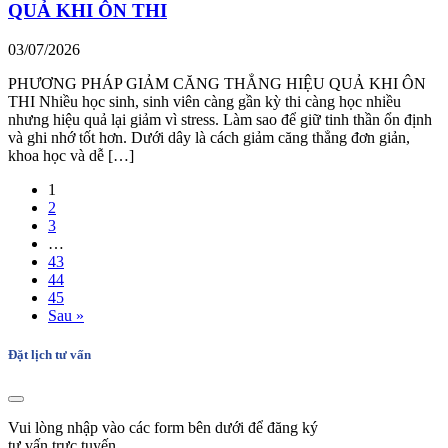
QUẢ KHI ÔN THI
03/07/2026
PHƯƠNG PHÁP GIẢM CĂNG THẲNG HIỆU QUẢ KHI ÔN
THI Nhiều học sinh, sinh viên càng gần kỳ thi càng học nhiều
nhưng hiệu quả lại giảm vì stress. Làm sao để giữ tinh thần ổn định
và ghi nhớ tốt hơn. Dưới dây là cách giảm căng thẳng đơn giản,
khoa học và dễ […]
1
2
3
…
43
44
45
Sau »
Đặt lịch tư vấn
Vui lòng nhập vào các form bên dưới để đăng ký
tư vấn trực tuyến