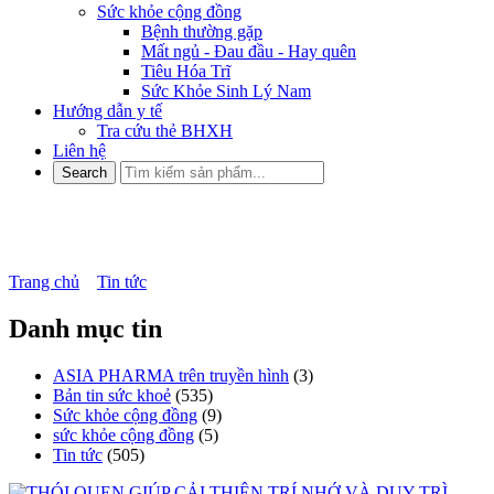
Sức khỏe cộng đồng
Bệnh thường gặp
Mất ngủ - Đau đầu - Hay quên
Tiêu Hóa Trĩ
Sức Khỏe Sinh Lý Nam
Hướng dẫn y tế
Tra cứu thẻ BHXH
Liên hệ
Bản tin sức khoẻ
Trang chủ
»
Tin tức
»
Bản tin sức khoẻ
Danh mục tin
ASIA PHARMA trên truyền hình
(3)
Bản tin sức khoẻ
(535)
Sức khỏe cộng đồng
(9)
sức khỏe cộng đồng
(5)
Tin tức
(505)