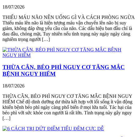
18/07/2026
THIẾU MÁU NÃO NÊN UỐNG GÌ VÀ CÁCH PHÒNG NGỪA
Thiếu máu lên não là hiện tượng máu vận chuyển lên não bị suy
giảm, không đáp ứng yêu cầu của não. Các dấu hiệu ban đầu chỉ là
đau đầu, chóng mặt, Tuy nhiên nếu tình trạng này ngày ngày càng
nghiêm trọng người […]
THỪA CÂN, BÉO PHÌ NGUY CƠ TĂNG MẮC
BỆNH NGUY HIỂM
18/07/2026
THỪA CÂN, BÉO PHÌ NGUY CƠ TĂNG MẮC BỆNH NGUY
HIỂM Chế độ dinh dưỡng dư thừa kết hợp với lối sống ít vận động
khiến bệnh béo phì ngày càng phổ biến ở mọi lứa tuổi. Tác hại của
béo phì với sức khỏe con người là rất lớn. Tình trạng này gây nguy
[…]