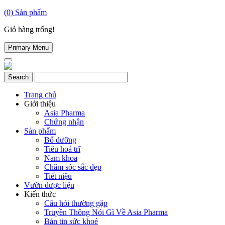
(0)
Sản phẩm
Giỏ hàng trống!
Primary Menu
Trang chủ
Giới thiệu
Asia Pharma
Chứng nhận
Sản phẩm
Bổ dưỡng
Tiêu hoá trĩ
Nam khoa
Chăm sóc sắc đẹp
Tiết niệu
Vườn dược liệu
Kiến thức
Câu hỏi thường gặp
Truyền Thông Nói Gì Về Asia Pharma
Bản tin sức khoẻ