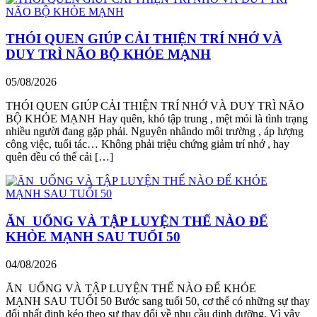
THÓI QUEN GIÚP CẢI THIỆN TRÍ NHỚ VÀ
DUY TRÌ NÃO BỘ KHỎE MẠNH
05/08/2026
THÓI QUEN GIÚP CẢI THIỆN TRÍ NHỚ VÀ DUY TRÌ NÃO
BỘ KHỎE MẠNH Hay quên, khó tập trung , mệt mỏi là tình trạng
nhiều người đang gặp phải. Nguyên nhândo môi trường , áp lượng
công việc, tuổi tác… Không phải triệu chứng giảm trí nhớ , hay
quên đều có thể cải […]
ĂN UỐNG VÀ TẬP LUYỆN THẾ NÀO ĐỂ
KHỎE MẠNH SAU TUỔI 50
04/08/2026
ĂN UỐNG VÀ TẬP LUYỆN THẾ NÀO ĐỂ KHỎE
MẠNH SAU TUỔI 50 Bước sang tuổi 50, cơ thể có những sự thay
đổi nhất định kéo theo sự thay đổi về nhu cầu dinh dưỡng. Vì vậy