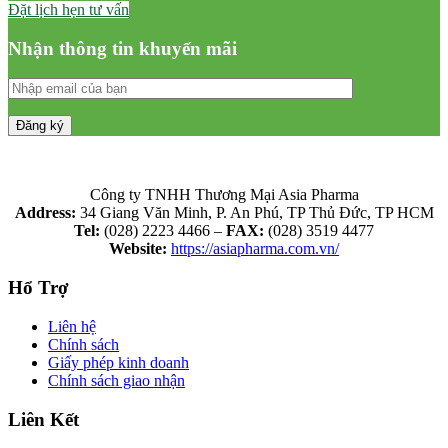
Đặt lịch hẹn tư vấn
Nhận thông tin khuyến mãi
Công ty TNHH Thương Mại Asia Pharma
Address:
34 Giang Văn Minh, P. An Phú, TP Thủ Đức, TP HCM
Tel:
(028) 2223 4466 –
FAX:
(028) 3519 4477
Website:
https://asiapharma.com.vn/
Hổ Trợ
Liên hệ
Chính sách
Giấy phép kinh doanh
Chính sách giao nhận
Liên Kết