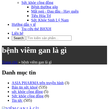
Sức khỏe cộng đồng
Bệnh thường gặp
Mất ngủ - Đau đầu - Hay quên
Tiêu Hóa Trĩ
Sức Khỏe Sinh Lý Nam
Hướng dẫn y tế
Tra cứu thẻ BHXH
Liên hệ
bệnh viêm gan là gì
Trang chủ
»
bệnh viêm gan là gì
Danh mục tin
ASIA PHARMA trên truyền hình
(3)
Bản tin sức khoẻ
(535)
sức khỏe cộng đồng
(5)
Sức khỏe cộng đồng
(9)
Tin tức
(505)