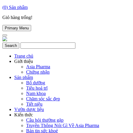
(0)
Sản phẩm
Giỏ hàng trống!
Primary Menu
Trang chủ
Giới thiệu
Asia Pharma
Chứng nhận
Sản phẩm
Bổ dưỡng
Tiêu hoá trĩ
Nam khoa
Chăm sóc sắc đẹp
Tiết niệu
Vườn dược liệu
Kiến thức
Câu hỏi thường gặp
Truyền Thông Nói Gì Về Asia Pharma
Bản tin sức khoẻ