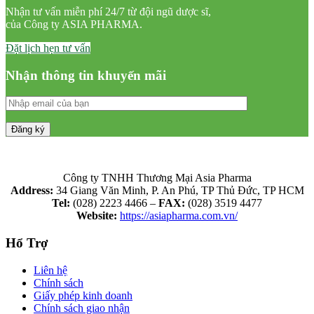
Nhận tư vấn miễn phí 24/7 từ đội ngũ dược sĩ,
của Công ty ASIA PHARMA.
Đặt lịch hẹn tư vấn
Nhận thông tin khuyến mãi
Công ty TNHH Thương Mại Asia Pharma
Address:
34 Giang Văn Minh, P. An Phú, TP Thủ Đức, TP HCM
Tel:
(028) 2223 4466 –
FAX:
(028) 3519 4477
Website:
https://asiapharma.com.vn/
Hổ Trợ
Liên hệ
Chính sách
Giấy phép kinh doanh
Chính sách giao nhận