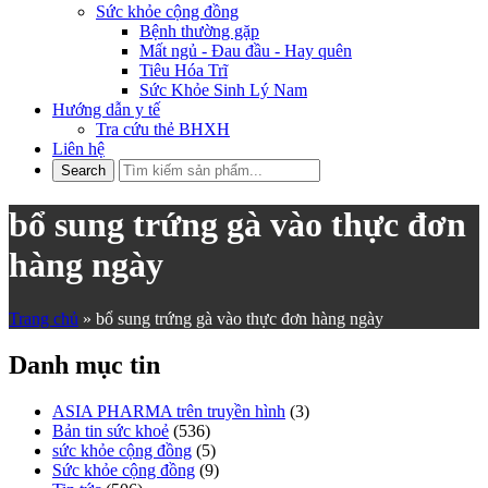
Sức khỏe cộng đồng
Bệnh thường gặp
Mất ngủ - Đau đầu - Hay quên
Tiêu Hóa Trĩ
Sức Khỏe Sinh Lý Nam
Hướng dẫn y tế
Tra cứu thẻ BHXH
Liên hệ
bổ sung trứng gà vào thực đơn
hàng ngày
Trang chủ
»
bổ sung trứng gà vào thực đơn hàng ngày
Danh mục tin
ASIA PHARMA trên truyền hình
(3)
Bản tin sức khoẻ
(536)
sức khỏe cộng đồng
(5)
Sức khỏe cộng đồng
(9)