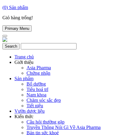
(0)
Sản phẩm
Giỏ hàng trống!
Primary Menu
Trang chủ
Giới thiệu
Asia Pharma
Chứng nhận
Sản phẩm
Bổ dưỡng
Tiêu hoá trĩ
Nam khoa
Chăm sóc sắc đẹp
Tiết niệu
Vườn dược liệu
Kiến thức
Câu hỏi thường gặp
Truyền Thông Nói Gì Về Asia Pharma
Bản tin sức khoẻ