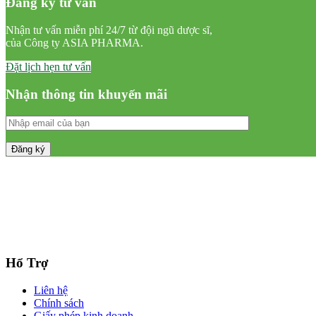
Đăng ký tư vấn
Nhận tư vấn miễn phí 24/7 từ đội ngũ dược sĩ,
của Công ty ASIA PHARMA.
Đặt lịch hẹn tư vấn
Nhận thông tin khuyến mãi
Hổ Trợ
Liên hệ
Chính sách
Giấy phép kinh doanh