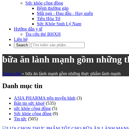
Sức khỏe cộng đồng
Bệnh thường gặp
Mất ngủ - Đau đầu - Hay quên
Tiêu Hóa Trĩ
Sức Khỏe Sinh Lý Nam
Hướng dẫn y tế
Tra cứu thẻ BHXH
Liên hệ
bữa ăn lành mạnh gồm những 
Trang chủ
»
bữa ăn lành mạnh gồm những thực phẩm lành mạnh
Danh mục tin
ASIA PHARMA trên truyền hình
(3)
Bản tin sức khoẻ
(535)
sức khỏe cộng đồng
(5)
Sức khỏe cộng đồng
(9)
Tin tức
(505)