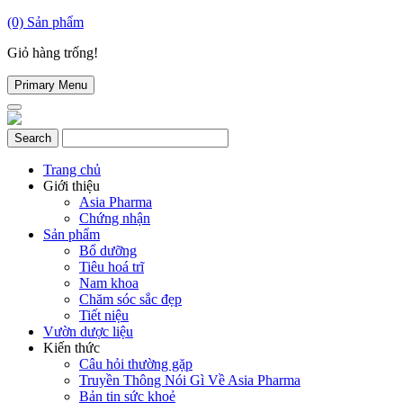
(0)
Sản phẩm
Giỏ hàng trống!
Primary Menu
Trang chủ
Giới thiệu
Asia Pharma
Chứng nhận
Sản phẩm
Bổ dưỡng
Tiêu hoá trĩ
Nam khoa
Chăm sóc sắc đẹp
Tiết niệu
Vườn dược liệu
Kiến thức
Câu hỏi thường gặp
Truyền Thông Nói Gì Về Asia Pharma
Bản tin sức khoẻ