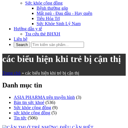
Sức khỏe cộng đồng
Bệnh thường gặp
Mất ngủ - Đau đầu - Hay quên
Tiêu Hóa Trĩ
Sức Khỏe Sinh Lý Nam
Hướng dẫn y tế
Tra cứu thẻ BHXH
Liên hệ
các biểu hiện khi trẻ bị cận thị
Trang chủ
»
các biểu hiện khi trẻ bị cận thị
Danh mục tin
ASIA PHARMA trên truyền hình
(3)
Bản tin sức khoẻ
(536)
Sức khỏe cộng đồng
(9)
sức khỏe cộng đồng
(5)
Tin tức
(506)