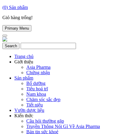
(0)
Sản phẩm
Giỏ hàng trống!
Primary Menu
Trang chủ
Giới thiệu
Asia Pharma
Chứng nhận
Sản phẩm
Bổ dưỡng
Tiêu hoá trĩ
Nam khoa
Chăm sóc sắc đẹp
Tiết niệu
Vườn dược liệu
Kiến thức
Câu hỏi thường gặp
Truyền Thông Nói Gì Về Asia Pharma
Bản tin sức khoẻ