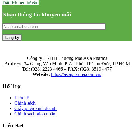
Đặt lịch hẹn tư vấn
Nhận thông tin khuyến mãi
Công ty TNHH Thương Mại Asia Pharma
Address:
34 Giang Văn Minh, P. An Phú, TP Thủ Đức, TP HCM
Tel:
(028) 2223 4466 –
FAX:
(028) 3519 4477
Website:
https://asiapharma.com.vn/
Hổ Trợ
Liên hệ
Chính sách
Giấy phép kinh doanh
Chính sách giao nhận
Liên Kết