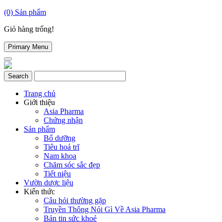
(0)
Sản phẩm
Giỏ hàng trống!
Primary Menu
Trang chủ
Giới thiệu
Asia Pharma
Chứng nhận
Sản phẩm
Bổ dưỡng
Tiêu hoá trĩ
Nam khoa
Chăm sóc sắc đẹp
Tiết niệu
Vườn dược liệu
Kiến thức
Câu hỏi thường gặp
Truyền Thông Nói Gì Về Asia Pharma
Bản tin sức khoẻ