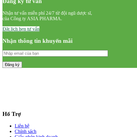
Đăng ký tư vấn
Nhận tư vấn miễn phí 24/7 từ đội ngũ dược sĩ,
của Công ty ASIA PHARMA.
Đặt lịch hẹn tư vấn
Nhận thông tin khuyến mãi
Hổ Trợ
Liên hệ
Chính sách
Giấy phép kinh doanh