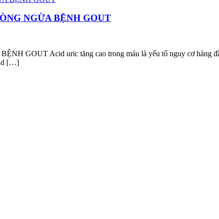
PHÒNG NGỪA BỆNH GOUT
cid uric tăng cao trong máu là yếu tố nguy cơ hàng đầu dẫn đ
cid […]