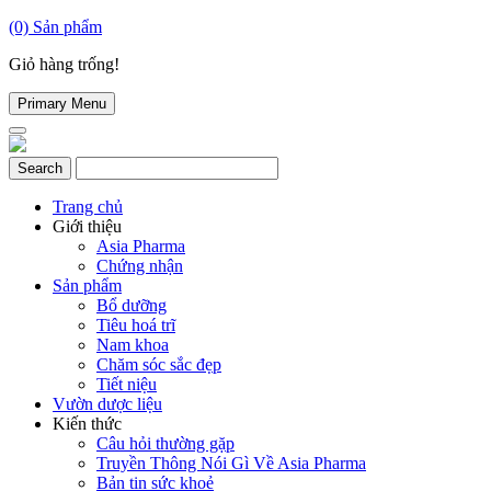
(0)
Sản phẩm
Giỏ hàng trống!
Primary Menu
Trang chủ
Giới thiệu
Asia Pharma
Chứng nhận
Sản phẩm
Bổ dưỡng
Tiêu hoá trĩ
Nam khoa
Chăm sóc sắc đẹp
Tiết niệu
Vườn dược liệu
Kiến thức
Câu hỏi thường gặp
Truyền Thông Nói Gì Về Asia Pharma
Bản tin sức khoẻ