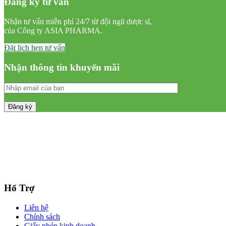
Đăng ký tư vấn
Nhận tư vấn miễn phí 24/7 từ đội ngũ dược sĩ,
của Công ty ASIA PHARMA.
Đặt lịch hẹn tư vấn
Nhận thông tin khuyến mãi
Hổ Trợ
Liên hệ
Chính sách
Giấy phép kinh doanh