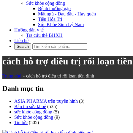
Sức khỏe cộng đồng
Bệnh thường gặp
Mất ngủ - Đau đầu - Hay quên
Tiêu Hóa Trĩ
Sức Khỏe Sinh Lý Nam
Hướng dẫn y tế
Tra cứu thẻ BHXH
Liên hệ
cách hỗ trợ điều trị rối loạn tiề
Trang chủ
»
cách hỗ trợ điều trị rối loạn tiền đình
Danh mục tin
ASIA PHARMA trên truyền hình
(3)
Bản tin sức khoẻ
(535)
sức khỏe cộng đồng
(5)
Sức khỏe cộng đồng
(9)
Tin tức
(505)