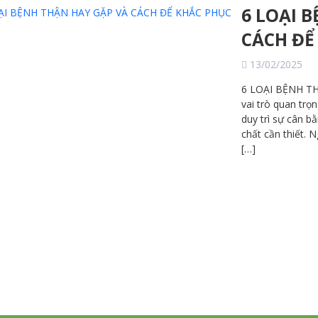
6 LOẠI 
CÁCH ĐỂ
13/02/2025
6 LOẠI BỆNH T
vai trò quan trọ
duy trì sự cân 
chất cần thiết. 
[…]