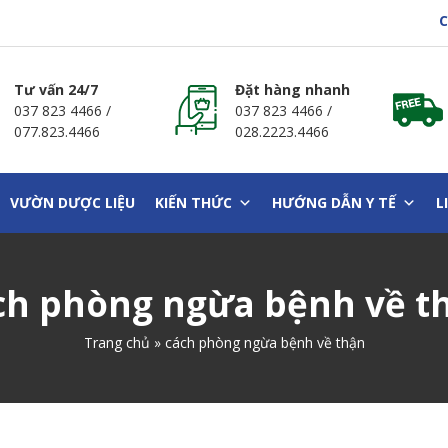
Chà
Tư vấn 24/7
Đặt hàng nhanh
037 823 4466
/
037 823 4466
/
077.823.4466
028.2223.4466
VƯỜN DƯỢC LIỆU
KIẾN THỨC
HƯỚNG DẪN Y TẾ
L
ch phòng ngừa bệnh về t
Trang chủ
»
cách phòng ngừa bệnh về thận