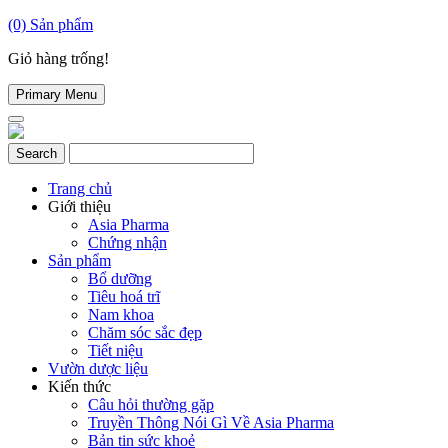
(0)
Sản phẩm
Giỏ hàng trống!
Primary Menu
Trang chủ
Giới thiệu
Asia Pharma
Chứng nhận
Sản phẩm
Bổ dưỡng
Tiêu hoá trĩ
Nam khoa
Chăm sóc sắc đẹp
Tiết niệu
Vườn dược liệu
Kiến thức
Câu hỏi thường gặp
Truyền Thông Nói Gì Về Asia Pharma
Bản tin sức khoẻ