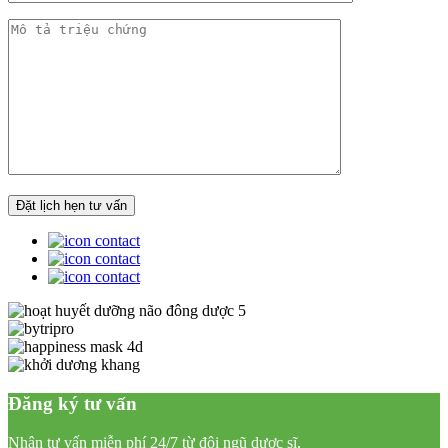
Đăng ký tư vấn
Nhận tư vấn miễn phí 24/7 từ đội ngũ dược sĩ,