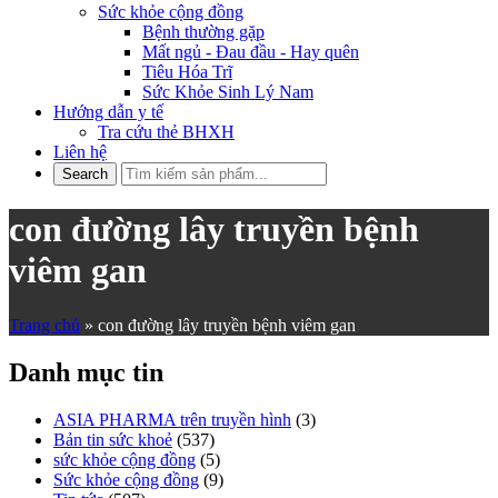
Sức khỏe cộng đồng
Bệnh thường gặp
Mất ngủ - Đau đầu - Hay quên
Tiêu Hóa Trĩ
Sức Khỏe Sinh Lý Nam
Hướng dẫn y tế
Tra cứu thẻ BHXH
Liên hệ
con đường lây truyền bệnh
viêm gan
Trang chủ
»
con đường lây truyền bệnh viêm gan
Danh mục tin
ASIA PHARMA trên truyền hình
(3)
Bản tin sức khoẻ
(537)
sức khỏe cộng đồng
(5)
Sức khỏe cộng đồng
(9)