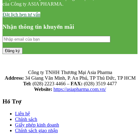
của Công ty ASIA PHARMA.
Đặt lịch hẹn tư vấn
Nhận thông tin khuyến mãi
Công ty TNHH Thương Mại Asia Pharma
Address:
34 Giang Văn Minh, P. An Phú, TP Thủ Đức, TP HCM
Tel:
(028) 2223 4466 –
FAX:
(028) 3519 4477
Website:
https://asiapharma.com.vn/
Hổ Trợ
Liên hệ
Chính sách
Giấy phép kinh doanh
Chính sách giao nhận