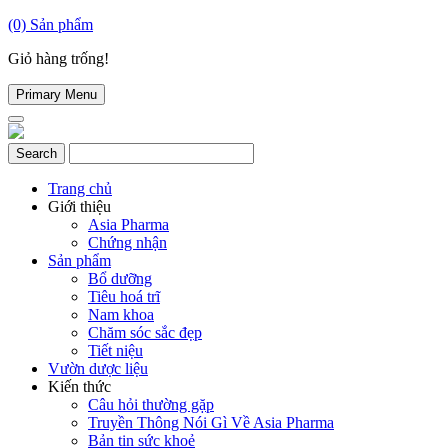
(0)
Sản phẩm
Giỏ hàng trống!
Primary Menu
Trang chủ
Giới thiệu
Asia Pharma
Chứng nhận
Sản phẩm
Bổ dưỡng
Tiêu hoá trĩ
Nam khoa
Chăm sóc sắc đẹp
Tiết niệu
Vườn dược liệu
Kiến thức
Câu hỏi thường gặp
Truyền Thông Nói Gì Về Asia Pharma
Bản tin sức khoẻ