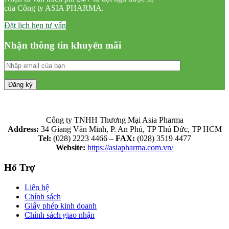
của Công ty ASIA PHARMA.
Đặt lịch hẹn tư vấn
Nhận thông tin khuyến mãi
Công ty TNHH Thương Mại Asia Pharma
Address:
34 Giang Văn Minh, P. An Phú, TP Thủ Đức, TP HCM
Tel:
(028) 2223 4466 –
FAX:
(028) 3519 4477
Website:
https://asiapharma.com.vn/
Hổ Trợ
Liên hệ
Chính sách
Giấy phép kinh doanh
Chính sách giao nhận