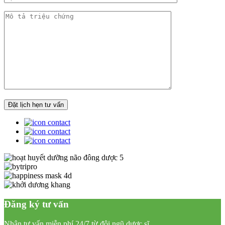
Đăng ký tư vấn
Nhận tư vấn miễn phí 24/7 từ đội ngũ dược sĩ,