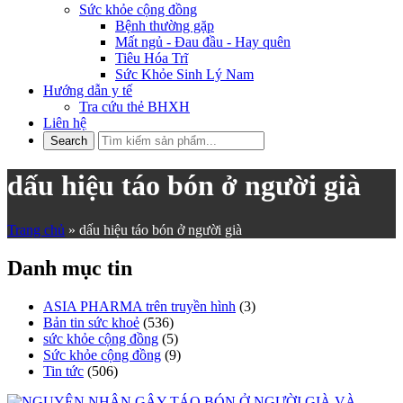
Sức khỏe cộng đồng
Bệnh thường gặp
Mất ngủ - Đau đầu - Hay quên
Tiêu Hóa Trĩ
Sức Khỏe Sinh Lý Nam
Hướng dẫn y tế
Tra cứu thẻ BHXH
Liên hệ
dấu hiệu táo bón ở người già
Trang chủ
»
dấu hiệu táo bón ở người già
Danh mục tin
ASIA PHARMA trên truyền hình
(3)
Bản tin sức khoẻ
(536)
sức khỏe cộng đồng
(5)
Sức khỏe cộng đồng
(9)
Tin tức
(506)