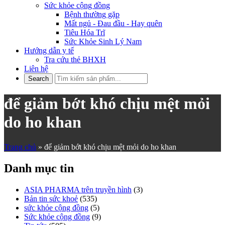
Sức khỏe cộng đồng
Bệnh thường gặp
Mất ngủ - Đau đầu - Hay quên
Tiêu Hóa Trĩ
Sức Khỏe Sinh Lý Nam
Hướng dẫn y tế
Tra cứu thẻ BHXH
Liên hệ
để giảm bớt khó chịu mệt mỏi
do ho khan
Trang chủ
»
để giảm bớt khó chịu mệt mỏi do ho khan
Danh mục tin
ASIA PHARMA trên truyền hình
(3)
Bản tin sức khoẻ
(535)
sức khỏe cộng đồng
(5)
Sức khỏe cộng đồng
(9)