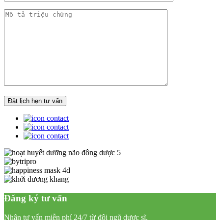
Đăng ký tư vấn
Nhận tư vấn miễn phí 24/7 từ đội ngũ dược sĩ,