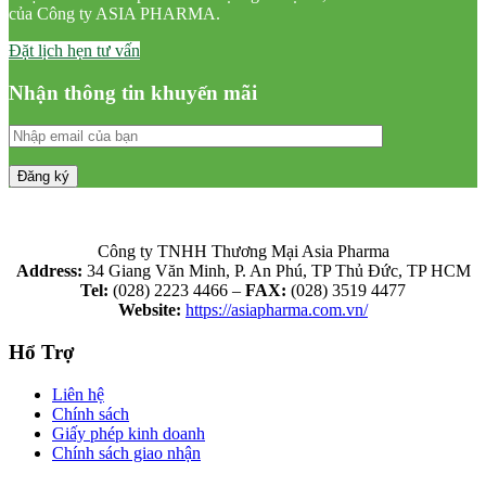
của Công ty ASIA PHARMA.
Đặt lịch hẹn tư vấn
Nhận thông tin khuyến mãi
Công ty TNHH Thương Mại Asia Pharma
Address:
34 Giang Văn Minh, P. An Phú, TP Thủ Đức, TP HCM
Tel:
(028) 2223 4466 –
FAX:
(028) 3519 4477
Website:
https://asiapharma.com.vn/
Hổ Trợ
Liên hệ
Chính sách
Giấy phép kinh doanh
Chính sách giao nhận