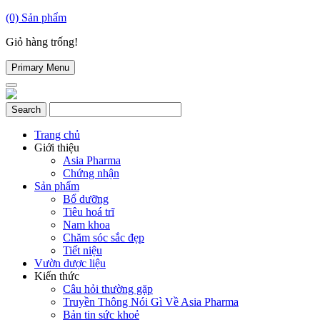
(0)
Sản phẩm
Giỏ hàng trống!
Primary Menu
Trang chủ
Giới thiệu
Asia Pharma
Chứng nhận
Sản phẩm
Bổ dưỡng
Tiêu hoá trĩ
Nam khoa
Chăm sóc sắc đẹp
Tiết niệu
Vườn dược liệu
Kiến thức
Câu hỏi thường gặp
Truyền Thông Nói Gì Về Asia Pharma
Bản tin sức khoẻ