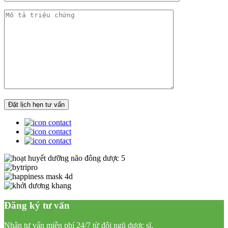
Đăng ký tư vấn
Nhận tư vấn miễn phí 24/7 từ đội ngũ dược sĩ,