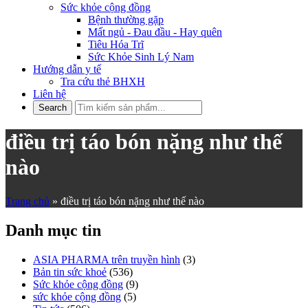
Sức khỏe cộng đồng
Bệnh thường gặp
Mất ngủ - Đau đầu - Hay quên
Tiêu Hóa Trĩ
Sức Khỏe Sinh Lý Nam
Hướng dẫn y tế
Tra cứu thẻ BHXH
Liên hệ
điều trị táo bón nặng như thế
nào
Trang chủ
»
điều trị táo bón nặng như thế nào
Danh mục tin
ASIA PHARMA trên truyền hình
(3)
Bản tin sức khoẻ
(536)
Sức khỏe cộng đồng
(9)
sức khỏe cộng đồng
(5)