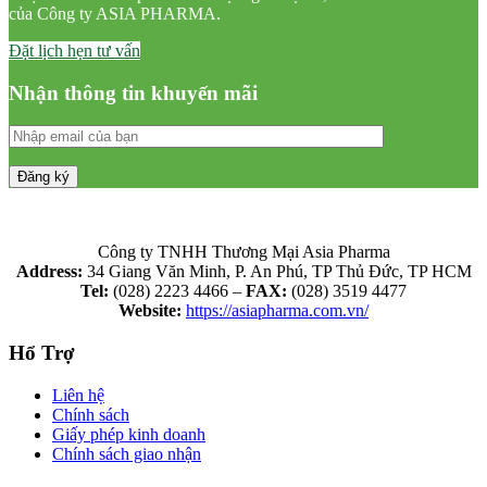
của Công ty ASIA PHARMA.
Đặt lịch hẹn tư vấn
Nhận thông tin khuyến mãi
Công ty TNHH Thương Mại Asia Pharma
Address:
34 Giang Văn Minh, P. An Phú, TP Thủ Đức, TP HCM
Tel:
(028) 2223 4466 –
FAX:
(028) 3519 4477
Website:
https://asiapharma.com.vn/
Hổ Trợ
Liên hệ
Chính sách
Giấy phép kinh doanh
Chính sách giao nhận