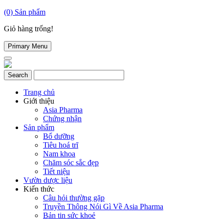
(0)
Sản phẩm
Giỏ hàng trống!
Primary Menu
Trang chủ
Giới thiệu
Asia Pharma
Chứng nhận
Sản phẩm
Bổ dưỡng
Tiêu hoá trĩ
Nam khoa
Chăm sóc sắc đẹp
Tiết niệu
Vườn dược liệu
Kiến thức
Câu hỏi thường gặp
Truyền Thông Nói Gì Về Asia Pharma
Bản tin sức khoẻ