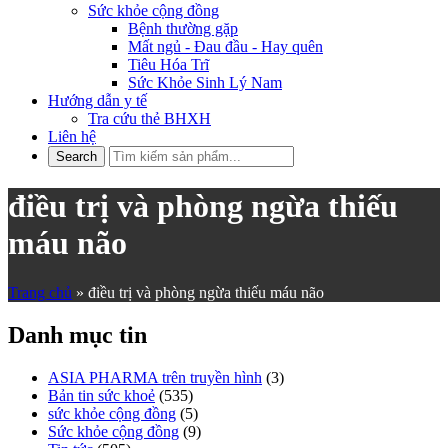
Sức khỏe cộng đồng
Bệnh thường gặp
Mất ngủ - Đau đầu - Hay quên
Tiêu Hóa Trĩ
Sức Khỏe Sinh Lý Nam
Hướng dẫn y tế
Tra cứu thẻ BHXH
Liên hệ
điều trị và phòng ngừa thiếu
máu não
Trang chủ
»
điều trị và phòng ngừa thiếu máu não
Danh mục tin
ASIA PHARMA trên truyền hình
(3)
Bản tin sức khoẻ
(535)
sức khỏe cộng đồng
(5)
Sức khỏe cộng đồng
(9)