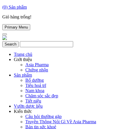
(0)
Sản phẩm
Giỏ hàng trống!
Primary Menu
Trang chủ
Giới thiệu
Asia Pharma
Chứng nhận
Sản phẩm
Bổ dưỡng
Tiêu hoá trĩ
Nam khoa
Chăm sóc sắc đẹp
Tiết niệu
Vườn dược liệu
Kiến thức
Câu hỏi thường gặp
Truyền Thông Nói Gì Về Asia Pharma
Bản tin sức khoẻ