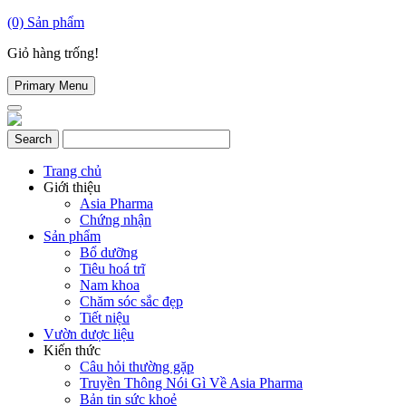
(0)
Sản phẩm
Giỏ hàng trống!
Primary Menu
Trang chủ
Giới thiệu
Asia Pharma
Chứng nhận
Sản phẩm
Bổ dưỡng
Tiêu hoá trĩ
Nam khoa
Chăm sóc sắc đẹp
Tiết niệu
Vườn dược liệu
Kiến thức
Câu hỏi thường gặp
Truyền Thông Nói Gì Về Asia Pharma
Bản tin sức khoẻ