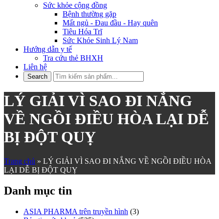
Sức khỏe cộng đồng
Bệnh thường gặp
Mất ngủ - Đau đầu - Hay quên
Tiêu Hóa Trĩ
Sức Khỏe Sinh Lý Nam
Hướng dẫn y tế
Tra cứu thẻ BHXH
Liên hệ
LÝ GIẢI VÌ SAO ĐI NẮNG
VỀ NGỒI ĐIỀU HÒA LẠI DỄ
BỊ ĐỘT QUỴ
Trang chủ
»
LÝ GIẢI VÌ SAO ĐI NẮNG VỀ NGỒI ĐIỀU HÒA
LẠI DỄ BỊ ĐỘT QUỴ
Danh mục tin
ASIA PHARMA trên truyền hình
(3)