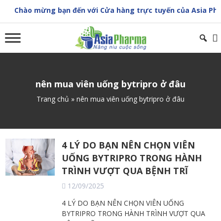
Skip
Chào mừng bạn đến với Cửa hàng trực tuyến của Asia Pha
to
content
nên mua viên uống bytripro ở đâu
Trang chủ
»
nên mua viên uống bytripro ở đâu
4 LÝ DO BẠN NÊN CHỌN VIÊN
UỐNG BYTRIPRO TRONG HÀNH
TRÌNH VƯỢT QUA BỆNH TRĨ
12/09/2025
4 LÝ DO BẠN NÊN CHỌN VIÊN UỐNG
BYTRIPRO TRONG HÀNH TRÌNH VƯỢT QUA