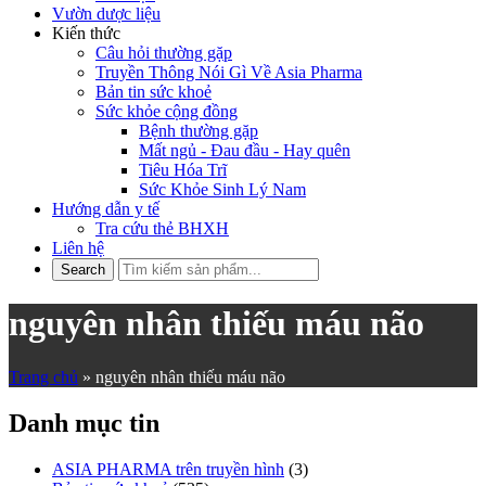
Vườn dược liệu
Kiến thức
Câu hỏi thường gặp
Truyền Thông Nói Gì Về Asia Pharma
Bản tin sức khoẻ
Sức khỏe cộng đồng
Bệnh thường gặp
Mất ngủ - Đau đầu - Hay quên
Tiêu Hóa Trĩ
Sức Khỏe Sinh Lý Nam
Hướng dẫn y tế
Tra cứu thẻ BHXH
Liên hệ
nguyên nhân thiếu máu não
Trang chủ
»
nguyên nhân thiếu máu não
Danh mục tin
ASIA PHARMA trên truyền hình
(3)