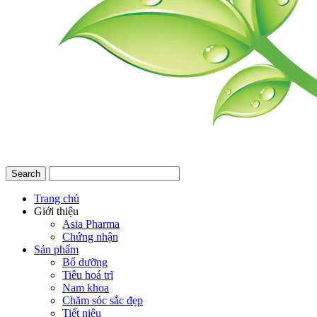
Trang chủ
Giới thiệu
Asia Pharma
Chứng nhận
Sản phẩm
Bổ dưỡng
Tiêu hoá trĩ
Nam khoa
Chăm sóc sắc đẹp
Tiết niệu