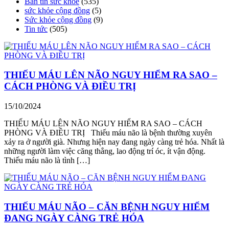
Bản tin sức khoẻ
(535)
sức khỏe cộng đồng
(5)
Sức khỏe cộng đồng
(9)
Tin tức
(505)
THIẾU MÁU LÊN NÃO NGUY HIỂM RA SAO –
CÁCH PHÒNG VÀ ĐIỀU TRỊ
15/10/2024
THIẾU MÁU LÊN NÃO NGUY HIỂM RA SAO – CÁCH
PHÒNG VÀ ĐIỀU TRỊ Thiếu máu não là bệnh thường xuyên
xảy ra ở người già. Nhưng hiện nay đang ngày càng trẻ hóa. Nhất là
những người làm việc căng thẳng, lao động trí óc, ít vận động.
Thiếu máu não là tình […]
THIẾU MÁU NÃO – CĂN BỆNH NGUY HIỂM
ĐANG NGÀY CÀNG TRẺ HÓA