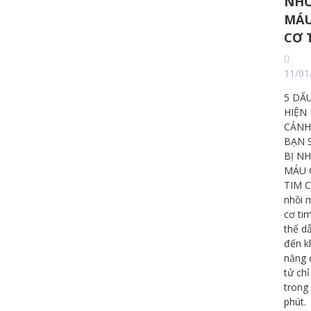
NHỒ
MÁ
CƠ 
11/01
5 DẤ
HIỆN
CẢNH
BẠN 
BỊ NH
MÁU 
TIM 
nhồi 
cơ ti
thể d
đến k
năng 
tử chỉ
trong 
phút.