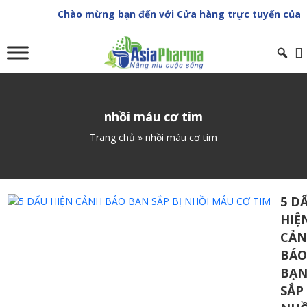
Skip
Chào mừng bạn đến với Cửa hàng trực tuyến của A
to
content
nhồi máu cơ tim
Trang chủ
»
nhồi máu cơ tim
5 D
HIỆ
CẢ
BÁO
BẠ
SẮP 