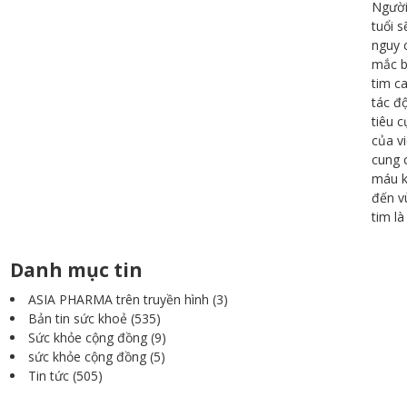
Người
tuổi s
nguy 
mắc 
tim c
tác đ
tiêu c
của v
cung 
máu 
đến v
tim là
Danh mục tin
ASIA PHARMA trên truyền hình
(3)
Bản tin sức khoẻ
(535)
Sức khỏe cộng đồng
(9)
sức khỏe cộng đồng
(5)
Tin tức
(505)