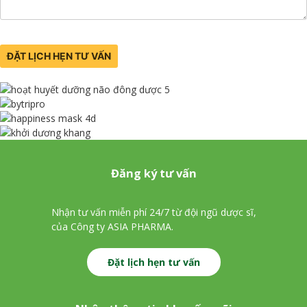
Đăng ký tư vấn
Nhận tư vấn miễn phí 24/7 từ đội ngũ dược sĩ,
của Công ty ASIA PHARMA.
Đặt lịch hẹn tư vấn