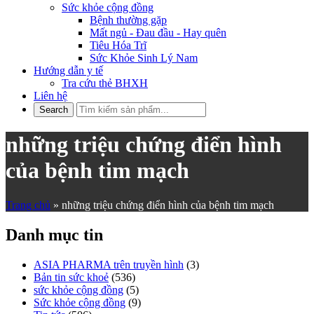
Sức khỏe cộng đồng
Bệnh thường gặp
Mất ngủ - Đau đầu - Hay quên
Tiêu Hóa Trĩ
Sức Khỏe Sinh Lý Nam
Hướng dẫn y tế
Tra cứu thẻ BHXH
Liên hệ
những triệu chứng điển hình
của bệnh tim mạch
Trang chủ
»
những triệu chứng điển hình của bệnh tim mạch
Danh mục tin
ASIA PHARMA trên truyền hình
(3)
Bản tin sức khoẻ
(536)
sức khỏe cộng đồng
(5)
Sức khỏe cộng đồng
(9)