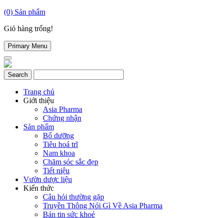
(0)
Sản phẩm
Giỏ hàng trống!
Primary Menu
Trang chủ
Giới thiệu
Asia Pharma
Chứng nhận
Sản phẩm
Bổ dưỡng
Tiêu hoá trĩ
Nam khoa
Chăm sóc sắc đẹp
Tiết niệu
Vườn dược liệu
Kiến thức
Câu hỏi thường gặp
Truyền Thông Nói Gì Về Asia Pharma
Bản tin sức khoẻ