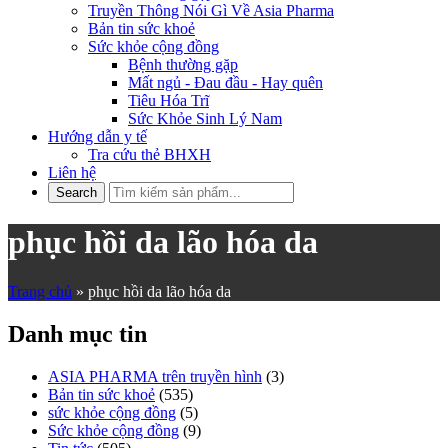
Truyền Thông Nói Gì Về Asia Pharma
Bản tin sức khoẻ
Sức khỏe cộng đồng
Bệnh thường gặp
Mất ngủ - Đau đầu - Hay quên
Tiêu Hóa Trĩ
Sức Khỏe Sinh Lý Nam
Hướng dẫn y tế
Tra cứu thẻ BHXH
Liên hệ
phục hồi da lão hóa da
Trang chủ
»
phục hồi da lão hóa da
Danh mục tin
ASIA PHARMA trên truyền hình
(3)
Bản tin sức khoẻ
(535)
sức khỏe cộng đồng
(5)
Sức khỏe cộng đồng
(9)