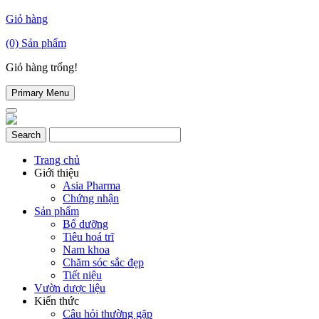
Giỏ hàng
(0)
Sản phẩm
Giỏ hàng trống!
Primary Menu
Trang chủ
Giới thiệu
Asia Pharma
Chứng nhận
Sản phẩm
Bổ dưỡng
Tiêu hoá trĩ
Nam khoa
Chăm sóc sắc đẹp
Tiết niệu
Vườn dược liệu
Kiến thức
Câu hỏi thường gặp