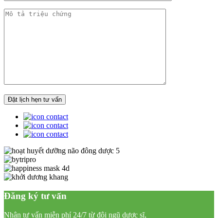
Đăng ký tư vấn
Nhận tư vấn miễn phí 24/7 từ đội ngũ dược sĩ,