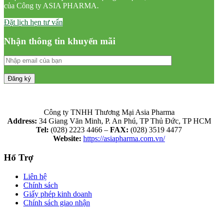
của Công ty ASIA PHARMA.
Đặt lịch hẹn tư vấn
Nhận thông tin khuyến mãi
Công ty TNHH Thương Mại Asia Pharma
Address:
34 Giang Văn Minh, P. An Phú, TP Thủ Đức, TP HCM
Tel:
(028) 2223 4466 –
FAX:
(028) 3519 4477
Website:
https://asiapharma.com.vn/
Hổ Trợ
Liên hệ
Chính sách
Giấy phép kinh doanh
Chính sách giao nhận