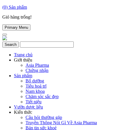
(0)
Sản phẩm
Giỏ hàng trống!
Primary Menu
Trang chủ
Giới thiệu
Asia Pharma
Chứng nhận
Sản phẩm
Bổ dưỡng
Tiêu hoá trĩ
Nam khoa
Chăm sóc sắc đẹp
Tiết niệu
Vườn dược liệu
Kiến thức
Câu hỏi thường gặp
Truyền Thông Nói Gì Về Asia Pharma
Bản tin sức khoẻ