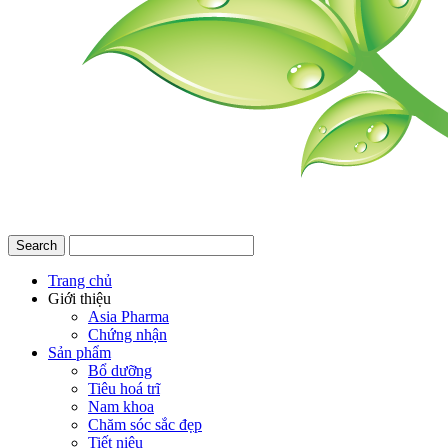
Trang chủ
Giới thiệu
Asia Pharma
Chứng nhận
Sản phẩm
Bổ dưỡng
Tiêu hoá trĩ
Nam khoa
Chăm sóc sắc đẹp
Tiết niệu