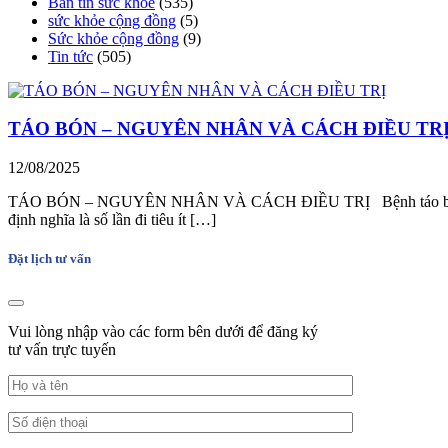
Bản tin sức khoẻ
(535)
sức khỏe cộng đồng
(5)
Sức khỏe cộng đồng
(9)
Tin tức
(505)
TÁO BÓN – NGUYÊN NHÂN VÀ CÁCH ĐIỀU TR
12/08/2025
TÁO BÓN – NGUYÊN NHÂN VÀ CÁCH ĐIỀU TRỊ Bệnh táo bón là một vấn
định nghĩa là số lần đi tiêu ít […]
Đặt lịch tư vấn
Vui lòng nhập vào các form bên dưới để đăng ký
tư vấn trực tuyến