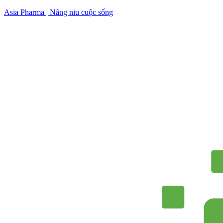
Skip
Asia Pharma | Nâng niu cuộc sống
to
content