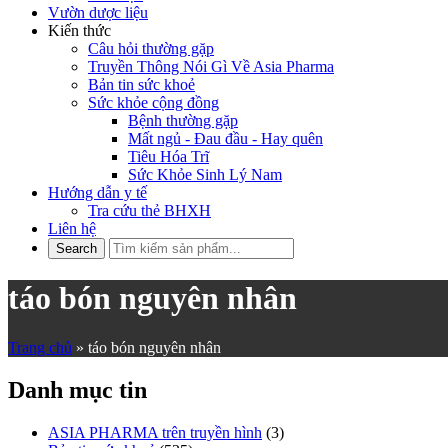
Vườn dược liệu
Kiến thức
Câu hỏi thường gặp
Truyền Thông Nói Gì Về Asia Pharma
Bản tin sức khoẻ
Sức khỏe cộng đồng
Bệnh thường gặp
Mất ngủ - Đau đầu - Hay quên
Tiêu Hóa Trĩ
Sức Khỏe Sinh Lý Nam
Hướng dẫn y tế
Tra cứu thẻ BHXH
Liên hệ
táo bón nguyên nhân
Trang chủ
»
táo bón nguyên nhân
Danh mục tin
ASIA PHARMA trên truyền hình
(3)