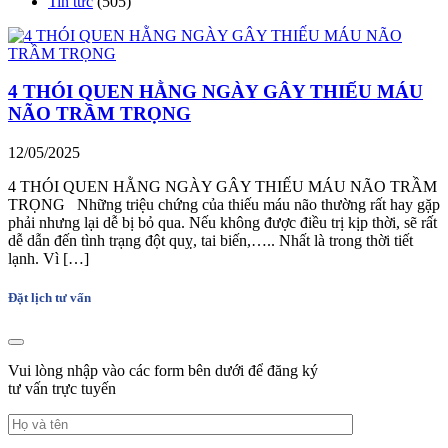
Tin tức
(505)
4 THÓI QUEN HẰNG NGÀY GÂY THIẾU MÁU
NÃO TRẦM TRỌNG
12/05/2025
4 THÓI QUEN HẰNG NGÀY GÂY THIẾU MÁU NÃO TRẦM
TRỌNG Những triệu chứng của thiếu máu não thường rất hay gặp
phải nhưng lại dễ bị bỏ qua. Nếu không được điều trị kịp thời, sẽ rất
dễ dẫn đến tình trạng đột quỵ, tai biến,….. Nhất là trong thời tiết
lạnh. Vì […]
Đặt lịch tư vấn
Vui lòng nhập vào các form bên dưới để đăng ký
tư vấn trực tuyến