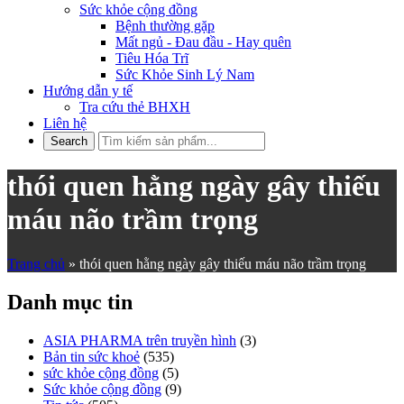
Sức khỏe cộng đồng
Bệnh thường gặp
Mất ngủ - Đau đầu - Hay quên
Tiêu Hóa Trĩ
Sức Khỏe Sinh Lý Nam
Hướng dẫn y tế
Tra cứu thẻ BHXH
Liên hệ
thói quen hằng ngày gây thiếu
máu não trầm trọng
Trang chủ
»
thói quen hằng ngày gây thiếu máu não trầm trọng
Danh mục tin
ASIA PHARMA trên truyền hình
(3)
Bản tin sức khoẻ
(535)
sức khỏe cộng đồng
(5)
Sức khỏe cộng đồng
(9)