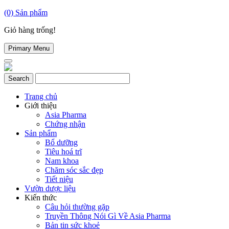
(0)
Sản phẩm
Giỏ hàng trống!
Primary Menu
Trang chủ
Giới thiệu
Asia Pharma
Chứng nhận
Sản phẩm
Bổ dưỡng
Tiêu hoá trĩ
Nam khoa
Chăm sóc sắc đẹp
Tiết niệu
Vườn dược liệu
Kiến thức
Câu hỏi thường gặp
Truyền Thông Nói Gì Về Asia Pharma
Bản tin sức khoẻ