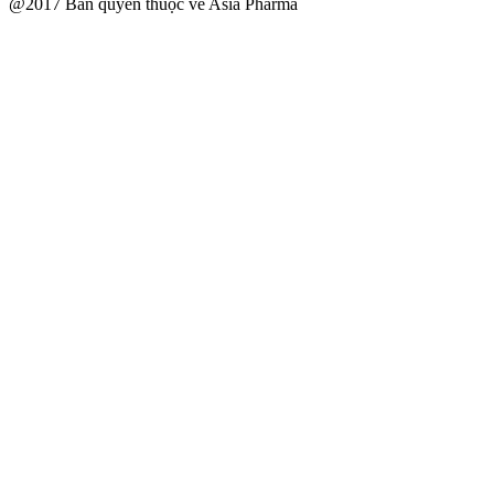
@2017 Bản quyền thuộc về Asia Pharma
Scroll
Up