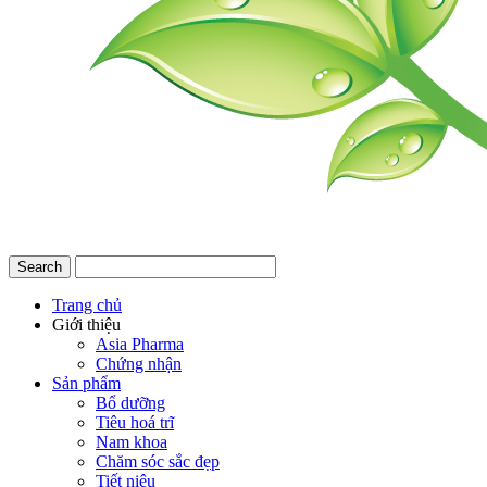
Trang chủ
Giới thiệu
Asia Pharma
Chứng nhận
Sản phẩm
Bổ dưỡng
Tiêu hoá trĩ
Nam khoa
Chăm sóc sắc đẹp
Tiết niệu