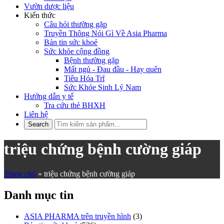
Vườn dược liệu
Kiến thức
Câu hỏi thường gặp
Truyền Thông Nói Gì Về Asia Pharma
Bản tin sức khoẻ
Sức khỏe cộng đồng
Bệnh thường gặp
Mất ngủ - Đau đầu - Hay quên
Tiêu Hóa Trĩ
Sức Khỏe Sinh Lý Nam
Hướng dẫn y tế
Tra cứu thẻ BHXH
Liên hệ
triệu chứng bệnh cường giáp
Trang chủ
»
triệu chứng bệnh cường giáp
Danh mục tin
ASIA PHARMA trên truyền hình
(3)