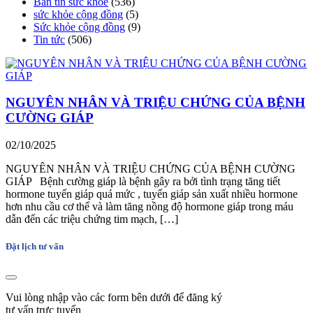
Bản tin sức khoẻ
(536)
sức khỏe cộng đồng
(5)
Sức khỏe cộng đồng
(9)
Tin tức
(506)
NGUYÊN NHÂN VÀ TRIỆU CHỨNG CỦA BỆNH
CƯỜNG GIÁP
02/10/2025
NGUYÊN NHÂN VÀ TRIỆU CHỨNG CỦA BỆNH CƯỜNG
GIÁP Bệnh cường giáp là bệnh gây ra bởi tình trạng tăng tiết
hormone tuyến giáp quá mức , tuyến giáp sản xuất nhiều hormone
hơn nhu cầu cơ thể và làm tăng nồng độ hormone giáp trong máu
dẫn đến các triệu chứng tim mạch, […]
Đặt lịch tư vấn
Vui lòng nhập vào các form bên dưới để đăng ký
tư vấn trực tuyến