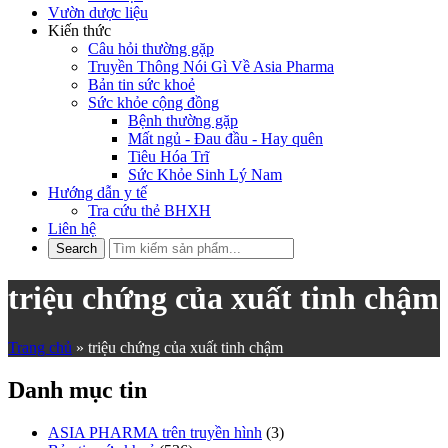
Vườn dược liệu
Kiến thức
Câu hỏi thường gặp
Truyền Thông Nói Gì Về Asia Pharma
Bản tin sức khoẻ
Sức khỏe cộng đồng
Bệnh thường gặp
Mất ngủ - Đau đầu - Hay quên
Tiêu Hóa Trĩ
Sức Khỏe Sinh Lý Nam
Hướng dẫn y tế
Tra cứu thẻ BHXH
Liên hệ
triệu chứng của xuất tinh chậm
Trang chủ
»
triệu chứng của xuất tinh chậm
Danh mục tin
ASIA PHARMA trên truyền hình
(3)