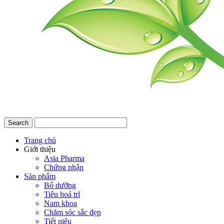
Trang chủ
Giới thiệu
Asia Pharma
Chứng nhận
Sản phẩm
Bổ dưỡng
Tiêu hoá trĩ
Nam khoa
Chăm sóc sắc đẹp
Tiết niệu