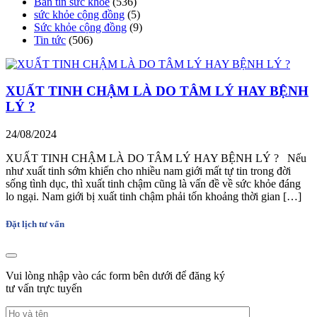
Bản tin sức khoẻ
(536)
sức khỏe cộng đồng
(5)
Sức khỏe cộng đồng
(9)
Tin tức
(506)
XUẤT TINH CHẬM LÀ DO TÂM LÝ HAY BỆNH
LÝ ?
24/08/2024
XUẤT TINH CHẬM LÀ DO TÂM LÝ HAY BỆNH LÝ ? Nếu
như xuất tinh sớm khiến cho nhiều nam giới mất tự tin trong đời
sống tình dục, thì xuất tinh chậm cũng là vấn đề về sức khỏe đáng
lo ngại. Nam giới bị xuất tinh chậm phải tốn khoảng thời gian […]
Đặt lịch tư vấn
Vui lòng nhập vào các form bên dưới để đăng ký
tư vấn trực tuyến