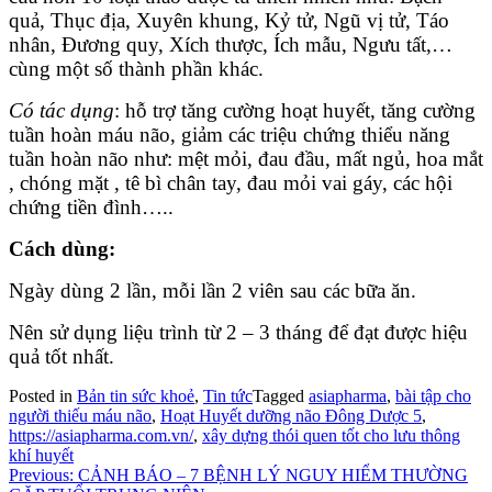
quả, Thục địa, Xuyên khung, Kỷ tử, Ngũ vị tử, Táo
nhân, Đương quy, Xích thược, Ích mẫu, Ngưu tất,…
cùng một số thành phần khác.
Có tác dụng
: hỗ trợ tăng cường hoạt huyết, tăng cường
tuần hoàn máu não, giảm các triệu chứng thiểu năng
tuần hoàn não như: mệt mỏi, đau đầu, mất ngủ, hoa mắt
, chóng mặt , tê bì chân tay, đau mỏi vai gáy, các hội
chứng tiền đình…..
Cách dùng:
Ngày dùng 2 lần, mỗi lần 2 viên sau các bữa ăn.
Nên sử dụng liệu trình từ 2 – 3 tháng để đạt được hiệu
quả tốt nhất.
Posted in
Bản tin sức khoẻ
,
Tin tức
Tagged
asiapharma
,
bài tập cho
người thiếu máu não
,
Hoạt Huyết dưỡng não Đông Dược 5
,
https://asiapharma.com.vn/
,
xây dựng thói quen tốt cho lưu thông
khí huyết
Điều
Previous:
CẢNH BÁO – 7 BỆNH LÝ NGUY HIỂM THƯỜNG