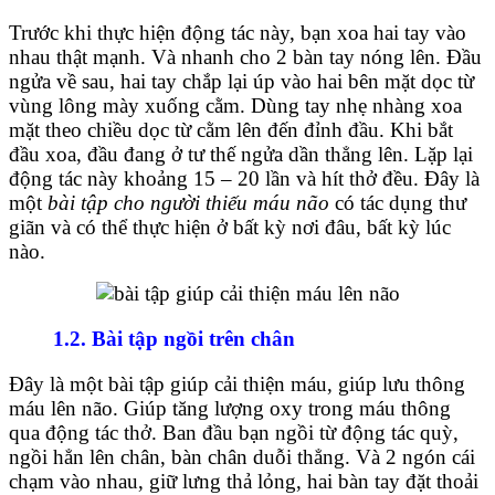
Trước khi thực hiện động tác này, bạn xoa hai tay vào
nhau thật mạnh. Và nhanh cho 2 bàn tay nóng lên. Đầu
ngửa về sau, hai tay chắp lại úp vào hai bên mặt dọc từ
vùng lông mày xuống cằm. Dùng tay nhẹ nhàng xoa
mặt theo chiều dọc từ cằm lên đến đỉnh đầu. Khi bắt
đầu xoa, đầu đang ở tư thế ngửa dần thẳng lên. Lặp lại
động tác này khoảng 15 – 20 lần và hít thở đều. Đây là
một
bài tập cho người thiếu máu não
có tác dụng thư
giãn và có thể thực hiện ở bất kỳ nơi đâu, bất kỳ lúc
nào.
1.2. Bài tập ngồi trên chân
Đây là một bài tập giúp cải thiện máu, giúp lưu thông
máu lên não. Giúp tăng lượng oxy trong máu thông
qua động tác thở. Ban đầu bạn ngồi từ động tác quỳ,
ngồi hẳn lên chân, bàn chân duỗi thẳng. Và 2 ngón cái
chạm vào nhau, giữ lưng thả lỏng, hai bàn tay đặt thoải