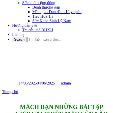
Sức khỏe cộng đồng
Bệnh thường gặp
Mất ngủ - Đau đầu - Hay quên
Tiêu Hóa Trĩ
Sức Khỏe Sinh Lý Nam
Hướng dẫn y tế
Tra cứu thẻ BHXH
Liên hệ
MÁCH BẠN NHỮNG BÀI
TẬP GIÚP CẢI THIỆN MÁU
LÊN NÃO ĐÁNG KỂ
Posted on
14/05/2025
04/06/2025
by
admin
Trang chủ
»
MÁCH BẠN NHỮNG BÀI TẬP GIÚP CẢI THIỆN
MÁU LÊN NÃO ĐÁNG KỂ
MÁCH BẠN NHỮNG BÀI TẬP