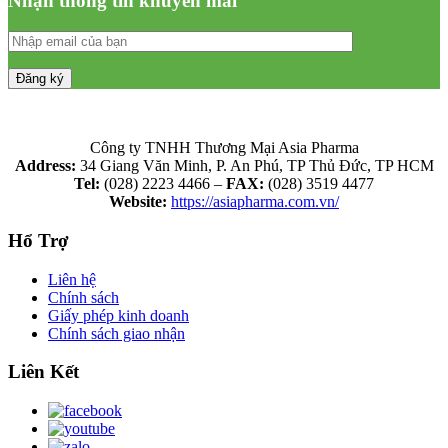
Nhận thông tin khuyến mãi
Công ty TNHH Thương Mại Asia Pharma
Address:
34 Giang Văn Minh, P. An Phú, TP Thủ Đức, TP HCM
Tel:
(028) 2223 4466 –
FAX:
(028) 3519 4477
Website:
https://asiapharma.com.vn/
Hổ Trợ
Liên hệ
Chính sách
Giấy phép kinh doanh
Chính sách giao nhận
Liên Kết