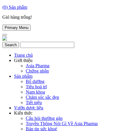
(0)
Sản phẩm
Giỏ hàng trống!
Primary Menu
Trang chủ
Giới thiệu
Asia Pharma
Chứng nhận
Sản phẩm
Bổ dưỡng
Tiêu hoá trĩ
Nam khoa
Chăm sóc sắc đẹp
Tiết niệu
Vườn dược liệu
Kiến thức
Câu hỏi thường gặp
Truyền Thông Nói Gì Về Asia Pharma
Bản tin sức khoẻ