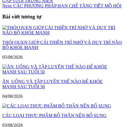
GẶP TUỔI TRUNG NIÊN
hướng
Next:
CÁC PHƯƠNG PHÁP HẠN CHẾ TĂNG TIẾT MỒ HÔI
bài
Bài viết tương tự
viết
THÓI QUEN GIÚP CẢI THIỆN TRÍ NHỚ VÀ DUY TRÌ NÃO
BỘ KHỎE MẠNH
05/08/2026
ĂN UỐNG VÀ TẬP LUYỆN THẾ NÀO ĐỂ KHỎE
MẠNH SAU TUỔI 50
04/08/2026
CÁC LOẠI THỰC PHẨM BỔ THẬN NÊN BỔ SUNG
03/08/2026