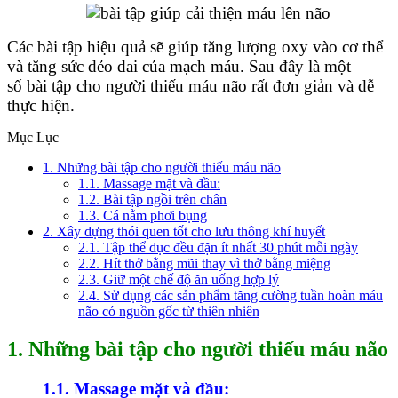
Các bài tập hiệu quả sẽ giúp tăng lượng oxy vào cơ thể
và tăng sức dẻo dai của mạch máu. Sau đây là một
số bài tập cho người thiếu máu não rất đơn giản và dễ
thực hiện.
Mục Lục
1. Những bài tập cho người thiếu máu não
1.1. Massage mặt và đầu:
1.2. Bài tập ngồi trên chân
1.3. Cá nằm phơi bụng
2. Xây dựng thói quen tốt cho lưu thông khí huyết
2.1. Tập thể dục đều đặn ít nhất 30 phút mỗi ngày
2.2. Hít thở bằng mũi thay vì thở bằng miệng
2.3. Giữ một chế độ ăn uống hợp lý
2.4. Sử dụng các sản phẩm tăng cường tuần hoàn máu
não có nguồn gốc từ thiên nhiên
1. Những bài tập cho người thiếu máu não
1.1. Massage mặt và đầu: