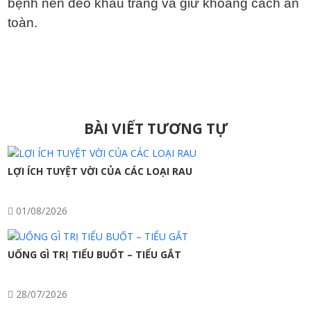
bệnh nên đeo khẩu trang và giữ khoảng cách an
toàn.
Điều
BÀI VIẾT TƯƠNG TỰ
hướng
bài
LỢI ÍCH TUYỆT VỜI CỦA CÁC LOẠI RAU
viết
01/08/2026
UỐNG GÌ TRỊ TIỂU BUỐT – TIỂU GẮT
28/07/2026