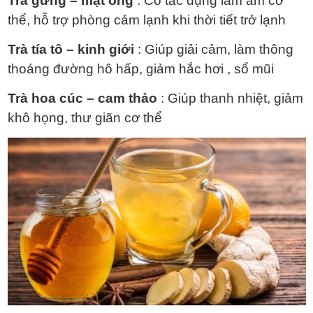
Trà gừng – mật ong
: Có tác dụng làm ấm cơ
thể, hỗ trợ phòng cảm lạnh khi thời tiết trở lạnh
Trà tía tô – kinh giới
: Giúp giải cảm, làm thông
thoáng đường hô hấp, giảm hắc hơi , sổ mũi
Trà hoa cúc – cam thảo
: Giúp thanh nhiệt, giảm
khô họng, thư giãn cơ thể