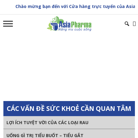
Skip
Chào mừng bạn đến với Cửa hàng trực tuyến của Asia Phar
to
content
CÁC BIỆN PHÁP PHÒNG NGỪA CẢM CÚM KHI
THỜI TIẾT THAY ĐỔI
Trang chủ
»
Sức khoẻ cộng đồng
»
CÁC BIỆN PHÁP PHÒNG
NGỪA CẢM CÚM KHI THỜI TIẾT THAY ĐỔI
CÁC VẤN ĐỀ SỨC KHOẺ CẦN QUAN TÂM
LỢI ÍCH TUYỆT VỜI CỦA CÁC LOẠI RAU
UỐNG GÌ TRỊ TIỂU BUỐT – TIỂU GẮT