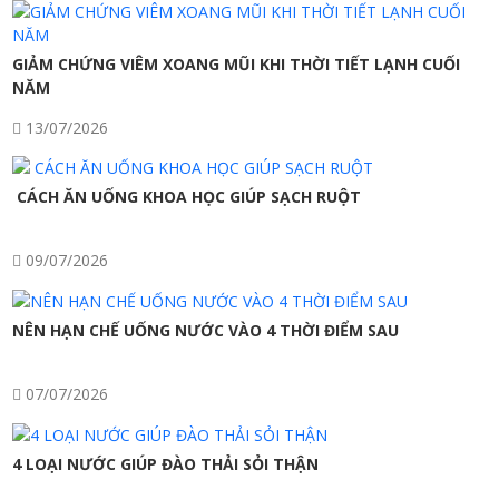
GIẢM CHỨNG VIÊM XOANG MŨI KHI THỜI TIẾT LẠNH CUỐI
NĂM
13/07/2026
CÁCH ĂN UỐNG KHOA HỌC GIÚP SẠCH RUỘT
09/07/2026
NÊN HẠN CHẾ UỐNG NƯỚC VÀO 4 THỜI ĐIỂM SAU
07/07/2026
4 LOẠI NƯỚC GIÚP ĐÀO THẢI SỎI THẬN