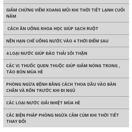
GIẢM CHỨNG VIÊM XOANG MŨI KHI THỜI TIẾT LẠNH CUỐI
NĂM
CÁCH ĂN UỐNG KHOA HỌC GIÚP SẠCH RUỘT
NÊN HẠN CHẾ UỐNG NƯỚC VÀO 4 THỜI ĐIỂM SAU
4 LOẠI NƯỚC GIÚP ĐÀO THẢI SỎI THẬN
CÁC VỊ THUỐC QUEN THUỘC GIÚP GIẢM NÓNG TRONG ,
TÁO BÓN MÙA HÈ
PHÒNG NGỪA BỆNH BẰNG CÁCH THOA DẦU VÀO BÀN
CHÂN VÀ RỐN TRƯỚC KHI ĐI NGỦ
CÁC LOẠI NƯỚC GIẢI NHIỆT MÙA HÈ
CÁC BIỆN PHÁP PHÒNG NGỪA CẢM CÚM KHI THỜI TIẾT
THAY ĐỔI