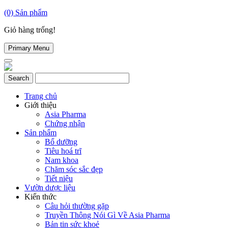
(0)
Sản phẩm
Giỏ hàng trống!
Primary Menu
Trang chủ
Giới thiệu
Asia Pharma
Chứng nhận
Sản phẩm
Bổ dưỡng
Tiêu hoá trĩ
Nam khoa
Chăm sóc sắc đẹp
Tiết niệu
Vườn dược liệu
Kiến thức
Câu hỏi thường gặp
Truyền Thông Nói Gì Về Asia Pharma
Bản tin sức khoẻ