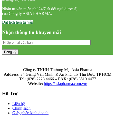
Nhận tư vấn miễn phí 24/7 từ đội ngũ dược sĩ,
của Công ty ASIA PHARMA.
Đặt lịch hẹn tư vấn
Nhận thông tin khuyến mãi
Công ty TNHH Thương Mại Asia Pharma
Address:
34 Giang Văn Minh, P. An Phú, TP Thủ Đức, TP HCM
Tel:
(028) 2223 4466 –
FAX:
(028) 3519 4477
Website:
https://asiapharma.com.vn/
Hổ Trợ
Liên hệ
Chính sách
Giấy phép kinh doanh