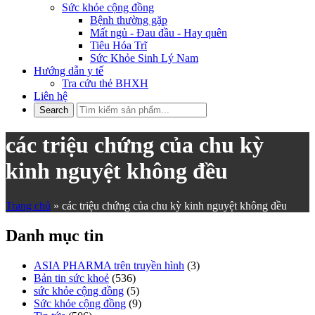
Sức khỏe cộng đồng
Bệnh thường gặp
Mất ngủ - Đau đầu - Hay quên
Tiêu Hóa Trĩ
Sức Khỏe Sinh Lý Nam
Hướng dẫn y tế
Tra cứu thẻ BHXH
Liên hệ
các triệu chứng của chu kỳ
kinh nguyệt không đều
Trang chủ
»
các triệu chứng của chu kỳ kinh nguyệt không đều
Danh mục tin
ASIA PHARMA trên truyền hình
(3)
Bản tin sức khoẻ
(536)
sức khỏe cộng đồng
(5)
Sức khỏe cộng đồng
(9)