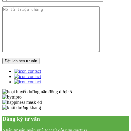
Đăng ký tư vấn
Nhận tư vấn miễn phí 24/7 từ đội ngũ dược sĩ,