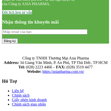
của Công ty ASIA PHARMA.
Đặt lịch hẹn tư vấn
Nhận thông tin khuyến mãi
Công ty TNHH Thương Mại Asia Pharma
Address:
34 Giang Văn Minh, P. An Phú, TP Thủ Đức, TP HCM
Tel:
(028) 2223 4466 –
FAX:
(028) 3519 4477
Website:
https://asiapharma.com.vn/
Hổ Trợ
Liên hệ
Chính sách
Giấy phép kinh doanh
Chính sách giao nhận