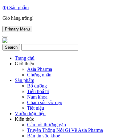
(0)
Sản phẩm
Giỏ hàng trống!
Primary Menu
Trang chủ
Giới thiệu
Asia Pharma
Chứng nhận
Sản phẩm
Bổ dưỡng
Tiêu hoá trĩ
Nam khoa
Chăm sóc sắc đẹp
Tiết niệu
Vườn dược liệu
Kiến thức
Câu hỏi thường gặp
Truyền Thông Nói Gì Về Asia Pharma
Bản tin sức khoẻ