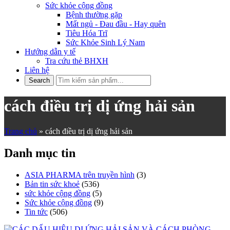
Sức khỏe cộng đồng
Bệnh thường gặp
Mất ngủ - Đau đầu - Hay quên
Tiêu Hóa Trĩ
Sức Khỏe Sinh Lý Nam
Hướng dẫn y tế
Tra cứu thẻ BHXH
Liên hệ
cách điều trị dị ứng hải sản
Trang chủ
»
cách điều trị dị ứng hải sản
Danh mục tin
ASIA PHARMA trên truyền hình
(3)
Bản tin sức khoẻ
(536)
sức khỏe cộng đồng
(5)
Sức khỏe cộng đồng
(9)
Tin tức
(506)