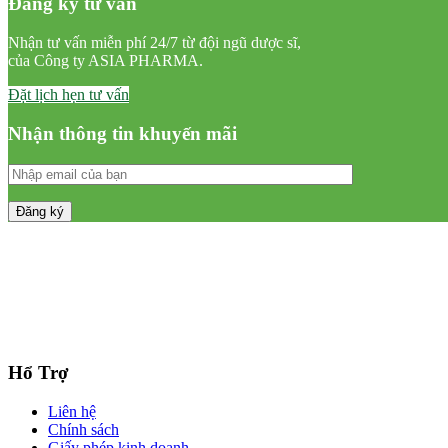
Đăng ký tư vấn
Nhận tư vấn miễn phí 24/7 từ đội ngũ dược sĩ,
của Công ty ASIA PHARMA.
Đặt lịch hẹn tư vấn
Nhận thông tin khuyến mãi
Hổ Trợ
Liên hệ
Chính sách
Giấy phép kinh doanh