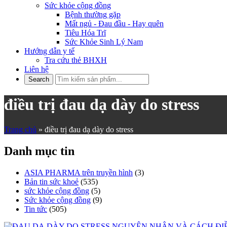
Sức khỏe cộng đồng
Bệnh thường gặp
Mất ngủ - Đau đầu - Hay quên
Tiêu Hóa Trĩ
Sức Khỏe Sinh Lý Nam
Hướng dẫn y tế
Tra cứu thẻ BHXH
Liên hệ
điều trị đau dạ dày do stress
Trang chủ
»
điều trị đau dạ dày do stress
Danh mục tin
ASIA PHARMA trên truyền hình
(3)
Bản tin sức khoẻ
(535)
sức khỏe cộng đồng
(5)
Sức khỏe cộng đồng
(9)
Tin tức
(505)