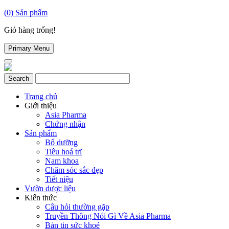
(0)
Sản phẩm
Giỏ hàng trống!
Primary Menu
Trang chủ
Giới thiệu
Asia Pharma
Chứng nhận
Sản phẩm
Bổ dưỡng
Tiêu hoá trĩ
Nam khoa
Chăm sóc sắc đẹp
Tiết niệu
Vườn dược liệu
Kiến thức
Câu hỏi thường gặp
Truyền Thông Nói Gì Về Asia Pharma
Bản tin sức khoẻ