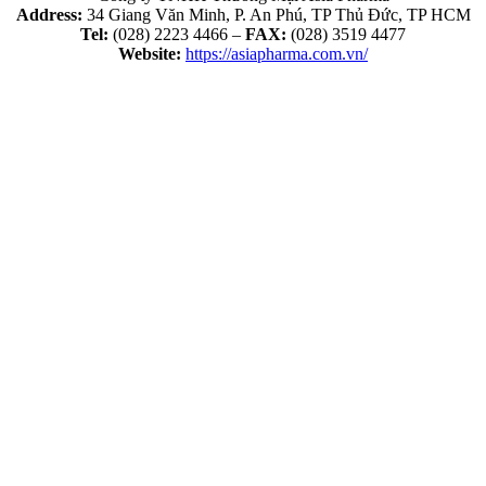
Address:
34 Giang Văn Minh, P. An Phú, TP Thủ Đức, TP HCM
Tel:
(028) 2223 4466 –
FAX:
(028) 3519 4477
Website:
https://asiapharma.com.vn/