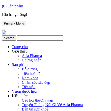
(0)
Sản phẩm
Giỏ hàng trống!
Primary Menu
Trang chủ
Giới thiệu
Asia Pharma
Chứng nhận
Sản phẩm
Bổ dưỡng
Tiêu hoá trĩ
Nam khoa
Chăm sóc sắc đẹp
Tiết niệu
Vườn dược liệu
Kiến thức
Câu hỏi thường gặp
Truyền Thông Nói Gì Về Asia Pharma
Bản tin sức khoẻ