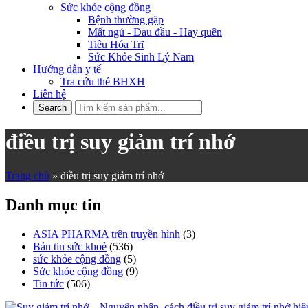
Sức khỏe cộng đồng
Bệnh thường gặp
Mất ngủ - Đau đầu - Hay quên
Tiêu Hóa Trĩ
Sức Khỏe Sinh Lý Nam
Hướng dẫn y tế
Tra cứu thẻ BHXH
Liên hệ
điều trị suy giảm trí nhớ
Trang chủ
»
điều trị suy giảm trí nhớ
Danh mục tin
ASIA PHARMA trên truyền hình
(3)
Bản tin sức khoẻ
(536)
sức khỏe cộng đồng
(5)
Sức khỏe cộng đồng
(9)
Tin tức
(506)