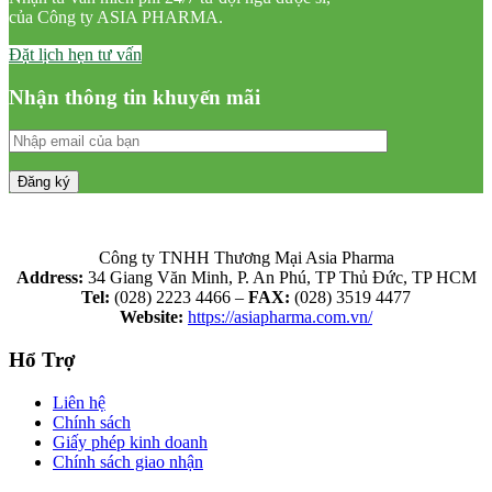
của Công ty ASIA PHARMA.
Đặt lịch hẹn tư vấn
Nhận thông tin khuyến mãi
Công ty TNHH Thương Mại Asia Pharma
Address:
34 Giang Văn Minh, P. An Phú, TP Thủ Đức, TP HCM
Tel:
(028) 2223 4466 –
FAX:
(028) 3519 4477
Website:
https://asiapharma.com.vn/
Hổ Trợ
Liên hệ
Chính sách
Giấy phép kinh doanh
Chính sách giao nhận