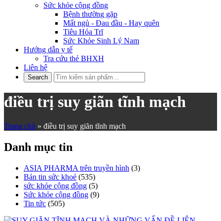
Sức khỏe cộng đồng
Bệnh thường gặp
Mất ngủ - Đau đầu - Hay quên
Tiêu Hóa Trĩ
Sức Khỏe Sinh Lý Nam
Hướng dẫn y tế
Tra cứu thẻ BHXH
Liên hệ
điều trị suy giãn tĩnh mạch
Trang chủ
»
điều trị suy giãn tĩnh mạch
Danh mục tin
ASIA PHARMA trên truyền hình
(3)
Bản tin sức khoẻ
(535)
sức khỏe cộng đồng
(5)
Sức khỏe cộng đồng
(9)
Tin tức
(505)