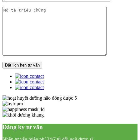
Đăng ký tư vấn
Nhận tư vấn miễn phí 24/7 từ đội ngũ dược sĩ,