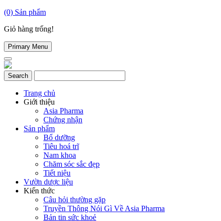
(0)
Sản phẩm
Giỏ hàng trống!
Primary Menu
Trang chủ
Giới thiệu
Asia Pharma
Chứng nhận
Sản phẩm
Bổ dưỡng
Tiêu hoá trĩ
Nam khoa
Chăm sóc sắc đẹp
Tiết niệu
Vườn dược liệu
Kiến thức
Câu hỏi thường gặp
Truyền Thông Nói Gì Về Asia Pharma
Bản tin sức khoẻ