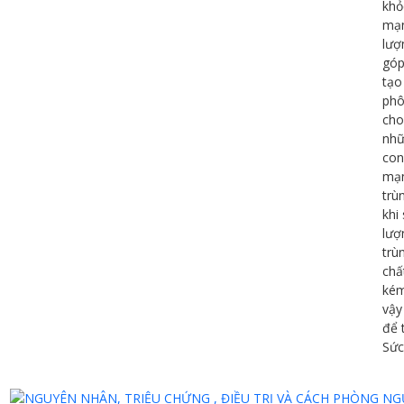
khỏ
mạn
lượ
góp
tạo
phôi
cho
nhữ
con
mạn
trù
khi
lượ
trùn
chấ
kém
vậy
để 
Sức