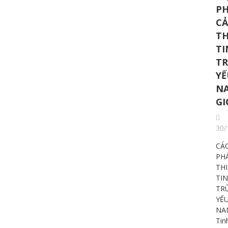
P
CẢ
TH
TI
T
YẾ
N
GI
30/
CÁC
PHÁ
TH
TI
TR
YẾ
NA
Tin