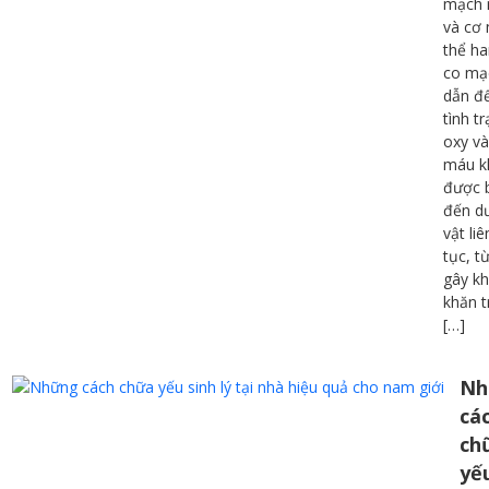
mạch
và cơ
thể ha
co mạ
dẫn đ
tình t
oxy và
máu k
được 
đến d
vật liê
tục, t
gây k
khăn t
[…]
Nh
cá
ch
yếu