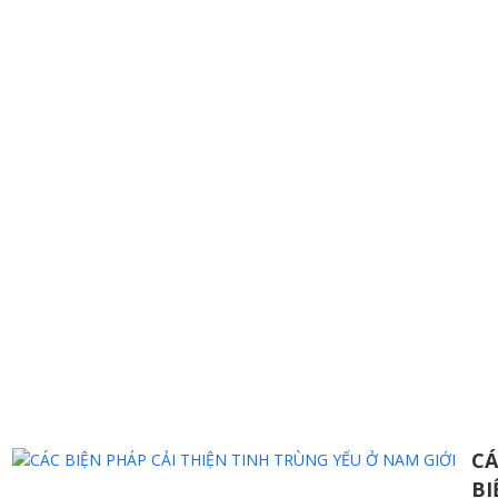
CÁ
BI