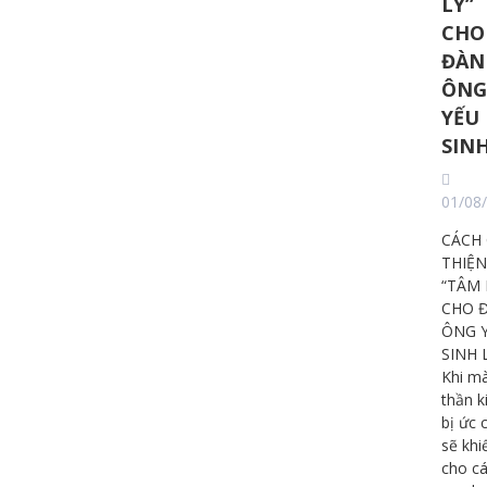
LÝ”
CHO
ĐÀN
ÔNG
YẾU
SINH
01/08
CÁCH 
THIỆN
“TÂM 
CHO 
ÔNG 
SINH
Khi m
thần k
bị ức 
sẽ khi
cho c