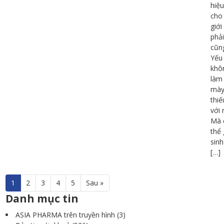
hiệu
cho
giới
phải
cũng
Yếu 
khô
làm
mày
thiế
với 
Mà 
thể 
sinh
[…]
1
2
3
4
5
Sau »
Danh mục tin
ASIA PHARMA trên truyền hình
(3)