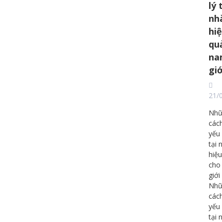
lý 
nh
hi
qu
na
giớ
21/
Nhữ
các
yếu 
tại 
hiệu
cho
giớ
Nhữ
các
yếu 
tại 