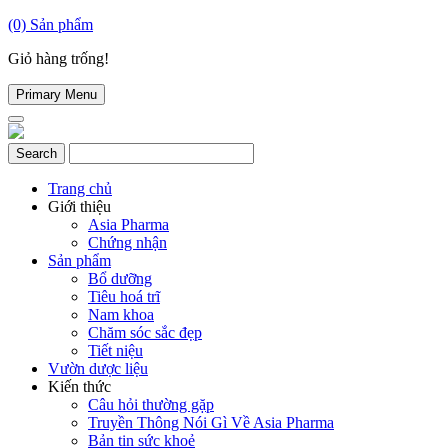
(0)
Sản phẩm
Giỏ hàng trống!
Primary Menu
Trang chủ
Giới thiệu
Asia Pharma
Chứng nhận
Sản phẩm
Bổ dưỡng
Tiêu hoá trĩ
Nam khoa
Chăm sóc sắc đẹp
Tiết niệu
Vườn dược liệu
Kiến thức
Câu hỏi thường gặp
Truyền Thông Nói Gì Về Asia Pharma
Bản tin sức khoẻ