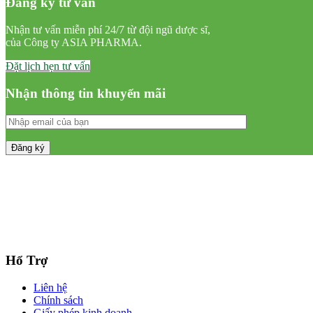
Đăng ký tư vấn
Nhận tư vấn miễn phí 24/7 từ đội ngũ dược sĩ,
của Công ty ASIA PHARMA.
Đặt lịch hẹn tư vấn
Nhận thông tin khuyến mãi
Hổ Trợ
Liên hệ
Chính sách
Giấy phép kinh doanh