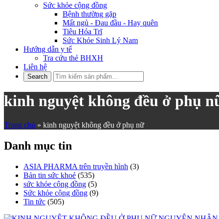
Sức khỏe cộng đồng
Bệnh thường gặp
Mất ngủ - Đau đầu - Hay quên
Tiêu Hóa Trĩ
Sức Khỏe Sinh Lý Nam
Hướng dẫn y tế
Tra cứu thẻ BHXH
Liên hệ
kinh nguyệt không đều ở phụ n
Trang chủ
»
kinh nguyệt không đều ở phụ nữ
Danh mục tin
ASIA PHARMA trên truyền hình
(3)
Bản tin sức khoẻ
(535)
sức khỏe cộng đồng
(5)
Sức khỏe cộng đồng
(9)
Tin tức
(505)