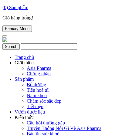
(0)
Sản phẩm
Giỏ hàng trống!
Primary Menu
Trang chủ
Giới thiệu
Asia Pharma
Chứng nhận
Sản phẩm
Bổ dưỡng
Tiêu hoá trĩ
Nam khoa
Chăm sóc sắc đẹp
Tiết niệu
Vườn dược liệu
Kiến thức
Câu hỏi thường gặp
Truyền Thông Nói Gì Về Asia Pharma
Bản tin sức khoẻ