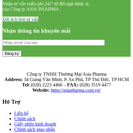
Nhận tư vấn miễn phí 24/7 từ đội ngũ dược sĩ,
của Công ty ASIA PHARMA.
Đặt lịch hẹn tư vấn
Nhận thông tin khuyến mãi
Công ty TNHH Thương Mại Asia Pharma
Address:
34 Giang Văn Minh, P. An Phú, TP Thủ Đức, TP HCM
Tel:
(028) 2223 4466 –
FAX:
(028) 3519 4477
Website:
https://asiapharma.com.vn/
Hổ Trợ
Liên hệ
Chính sách
Giấy phép kinh doanh
Chính sách giao nhận