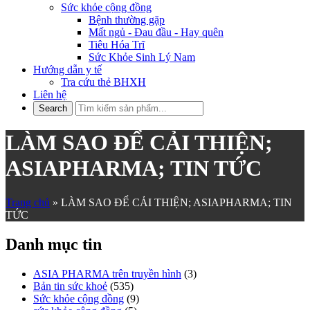
Sức khỏe cộng đồng
Bệnh thường gặp
Mất ngủ - Đau đầu - Hay quên
Tiêu Hóa Trĩ
Sức Khỏe Sinh Lý Nam
Hướng dẫn y tế
Tra cứu thẻ BHXH
Liên hệ
LÀM SAO ĐỂ CẢI THIỆN;
ASIAPHARMA; TIN TỨC
Trang chủ
»
LÀM SAO ĐỂ CẢI THIỆN; ASIAPHARMA; TIN
TỨC
Danh mục tin
ASIA PHARMA trên truyền hình
(3)
Bản tin sức khoẻ
(535)
Sức khỏe cộng đồng
(9)