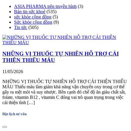
ASIA PHARMA trên truyền hình
(3)
Bản tin sức khoẻ
(535)
sức khỏe cộng đồng
(5)
Sức khỏe cộng đồng
(9)
Tin tức
(505)
NHỮNG VỊ THUỐC TỰ NHIÊN HỖ TRỢ CẢI
THIỆN THIẾU MÁU
11/05/2026
NHỮNG VỊ THUỐC TỰ NHIÊN HỖ TRỢ CẢI THIỆN THIẾU
MÁU Thiếu máu làm giảm khả năng vận chuyển oxy trong cơ thể
gây ra mệt mỏi và suy nhược. Bên cạnh đó chế độ ăn giàu chất sắt,
folate, vitamin B12 , vitamin C đóng vai trò quan trọng trong việc
cải thiện tình […]
Đặt lịch tư vấn