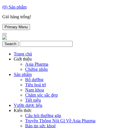
(0)
Sản phẩm
Giỏ hàng trống!
Primary Menu
Trang chủ
Giới thiệu
Asia Pharma
Chứng nhận
Sản phẩm
Bổ dưỡng
Tiêu hoá trĩ
Nam khoa
Chăm sóc sắc đẹp
Tiết niệu
Vườn dược liệu
Kiến thức
Câu hỏi thường gặp
Truyền Thông Nói Gì Về Asia Pharma
Bản tin sức khoẻ