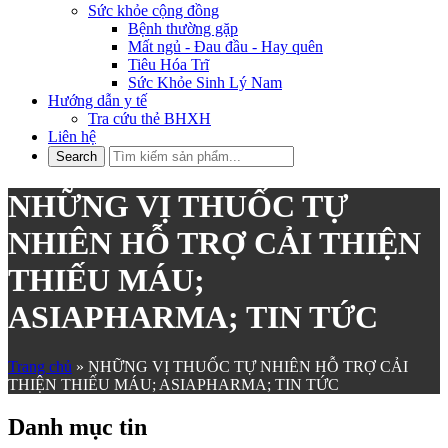
Sức khỏe cộng đồng
Bệnh thường gặp
Mất ngủ - Đau đầu - Hay quên
Tiêu Hóa Trĩ
Sức Khỏe Sinh Lý Nam
Hướng dẫn y tế
Tra cứu thẻ BHXH
Liên hệ
NHỮNG VỊ THUỐC TỰ
NHIÊN HỖ TRỢ CẢI THIỆN
THIẾU MÁU;
ASIAPHARMA; TIN TỨC
Trang chủ
»
NHỮNG VỊ THUỐC TỰ NHIÊN HỖ TRỢ CẢI
THIỆN THIẾU MÁU; ASIAPHARMA; TIN TỨC
Danh mục tin