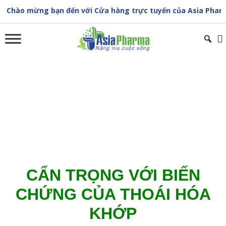
Skip
o mừng bạn đến với Cửa hàng trực tuyến của Asia Pharma
to
content
CẨN TRỌNG VỚI BIẾN CHỨNG CỦA THOÁI HÓA
KHỚP
Trang chủ
»
CẨN TRỌNG VỚI BIẾN CHỨNG CỦA THOÁI HÓA
KHỚP
CẨN TRỌNG VỚI BIẾN
CHỨNG CỦA THOÁI HÓA
KHỚP