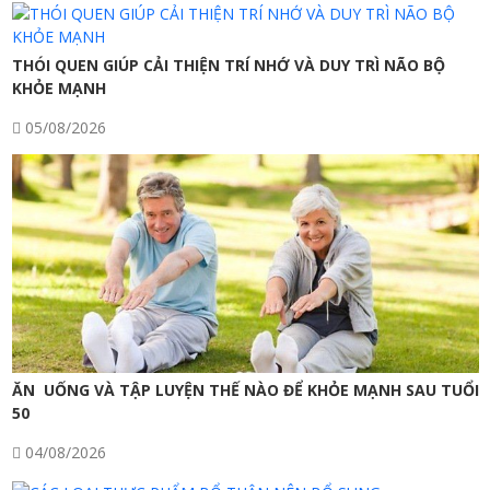
hướng
bài
viết
THÓI QUEN GIÚP CẢI THIỆN TRÍ NHỚ VÀ DUY TRÌ NÃO BỘ
KHỎE MẠNH
05/08/2026
ĂN UỐNG VÀ TẬP LUYỆN THẾ NÀO ĐỂ KHỎE MẠNH SAU TUỔI
50
04/08/2026