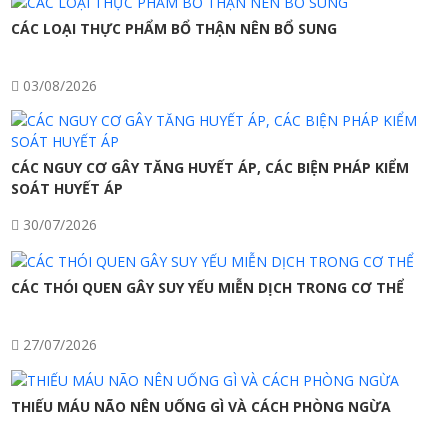
CÁC LOẠI THỰC PHẨM BỔ THẬN NÊN BỔ SUNG
03/08/2026
CÁC NGUY CƠ GÂY TĂNG HUYẾT ÁP, CÁC BIỆN PHÁP KIỂM
SOÁT HUYẾT ÁP
30/07/2026
CÁC THÓI QUEN GÂY SUY YẾU MIỄN DỊCH TRONG CƠ THỂ
27/07/2026
THIẾU MÁU NÃO NÊN UỐNG GÌ VÀ CÁCH PHÒNG NGỪA