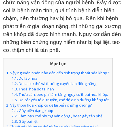
chức năng vận động của người bệnh. Đây được
coi là bệnh mãn tính, quá trình bệnh diễn biến
chậm, nên thường hay bị bỏ qua. Đến khi bệnh
phát triển ở giai đoạn nặng, thì những gai xương
trên khớp đã được hình thành. Nguy cơ dẫn đến
những biến chứng nguy hiểm như bị bại liệt, teo
cơ, thậm chí là tàn phế.
Mục Lục
1. Vậy nguyên nhân nào dẫn đến tình trạng thoái hóa khớp?
1.1. Do lão hóa
1.2. Do sai tư thế và thường xuyên lao động nặng
1.3. Thoái hóa do tai nạn
1.4. Thừa cân, béo phì làm tăng nguy cơ thoái hóa khớp.
1.5. Do các yếu tố di truyền, chế độ dinh dưỡng không tốt.
2. Vậy thoái hóa khớp có để lại biến chứng không?
2.1. Gây biến dạng khớp
2.2. Làm hạn chế những vận động , hoăc gây tàn phế
2.3. Gây bại liệt
3. Thoái hóa khớp có thể phòng ngừa bằng cách nào?