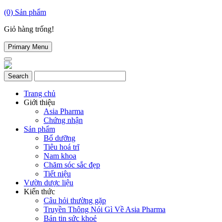
(0)
Sản phẩm
Giỏ hàng trống!
Primary Menu
Trang chủ
Giới thiệu
Asia Pharma
Chứng nhận
Sản phẩm
Bổ dưỡng
Tiêu hoá trĩ
Nam khoa
Chăm sóc sắc đẹp
Tiết niệu
Vườn dược liệu
Kiến thức
Câu hỏi thường gặp
Truyền Thông Nói Gì Về Asia Pharma
Bản tin sức khoẻ