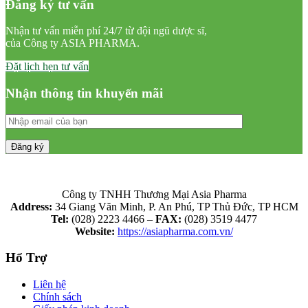
Đăng ký tư vấn
Nhận tư vấn miễn phí 24/7 từ đội ngũ dược sĩ,
của Công ty ASIA PHARMA.
Đặt lịch hẹn tư vấn
Nhận thông tin khuyến mãi
Công ty TNHH Thương Mại Asia Pharma
Address:
34 Giang Văn Minh, P. An Phú, TP Thủ Đức, TP HCM
Tel:
(028) 2223 4466 –
FAX:
(028) 3519 4477
Website:
https://asiapharma.com.vn/
Hổ Trợ
Liên hệ
Chính sách