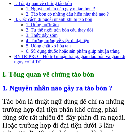
I. Tổng quan về chứng táo bón
1. Nguyên nhân nào gây ra táo bón ?
2. Táo bón có những dấu hiệu như thế nào ?
II. Các cách đi ngoài nhanh khi bị táo bón
1. Uống nước ấm
2. Tư thế ngồi trên bồn cầu thay đổi
3. Thức dậy sớm
4. Tưởng tượng về việc đi đại tiện
5. Uống chất xơ hòa tan
6. Sử dụng thuốc hoặc sản phẩm giúp nhuận tràng
BYTRIPRO – Hỗ trợ nhuận tràng, giảm táo bón và giảm đi
nguy cơ bị Trĩ
I. Tổng quan về chứng táo bón
1. Nguyên nhân nào gây ra táo bón ?
Táo bón là thuật ngữ dùng để chỉ ra những
trường hợp đại tiện phân khô cứng, phải
dùng sức rất nhiều để đẩy phân đi ra ngoài.
Hoặc trường hợp đi đại tiện dưới 3 lần/