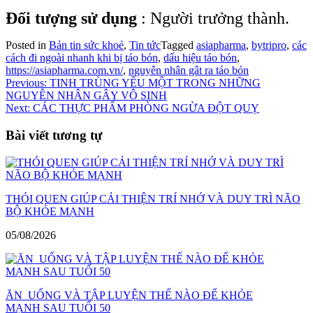
Đối tượng sử dụng
: Người trưởng thành.
Posted in
Bản tin sức khoẻ
,
Tin tức
Tagged
asiapharma
,
bytripro
,
các
cách đi ngoài nhanh khi bị táo bón
,
dấu hiệu táo bón
,
https://asiapharma.com.vn/
,
nguyên nhân gât ra táo bón
Điều
Previous:
TINH TRÙNG YẾU MỘT TRONG NHỮNG
NGUYÊN NHÂN GÂY VÔ SINH
hướng
Next:
CÁC THỰC PHẨM PHÒNG NGỪA ĐỘT QUỴ
bài
Bài viết tương tự
viết
THÓI QUEN GIÚP CẢI THIỆN TRÍ NHỚ VÀ DUY TRÌ NÃO
BỘ KHỎE MẠNH
05/08/2026
ĂN UỐNG VÀ TẬP LUYỆN THẾ NÀO ĐỂ KHỎE
MẠNH SAU TUỔI 50