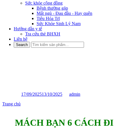
Sức khỏe cộng đồng
Bệnh thường gặp
Mất ngủ - Đau đầu - Hay quên
Tiêu Hóa Trĩ
Sức Khỏe Sinh Lý Nam
Hướng dẫn y tế
Tra cứu thẻ BHXH
Liên hệ
MÁCH BẠN 6 CÁCH ĐI
NGOÀI NHANH KHI BỊ TÁO
BÓN
Posted on
17/09/2025
13/10/2025
by
admin
Trang chủ
»
MÁCH BẠN 6 CÁCH ĐI NGOÀI NHANH KHI BỊ
TÁO BÓN
MÁCH BẠN 6 CÁCH ĐI