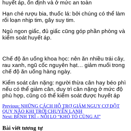
huyết áp, ổn định và ở mức an toàn
Hạn ché rượu bia, thuốc lá: bởi chúng có thể làm
rối loạn nhịp tim, gây suy tim.
Ngủ ngon giấc, đủ giấc cũng góp phần phòng và
kiểm soát huyết áp.
Chế độ ăn uống khoa học: nên ăn nhiều trái cây,
rau xanh, ngũ cốc nguyên hạt… giảm muối trong
chế độ ăn uống hàng ngày.
Kiểm soát cân nặng: người thừa cân hay béo phì
nếu có thể giảm cân, duy trì cân nặng ở mức độ
phù hợp, cũng có thể kiểm soát được huyết áp
Điều
Previous:
NHỮNG CÁCH HỖ TRỢ GIẢM NGUY CƠ ĐỘT
QUỴ NÃO KHI TRỜI CHUYỂN LẠNH
hướng
Next:
BỆNH TRĨ – NỖI LO “KHÓ TỎ CÙNG AI”
bài
Bài viết tương tự
viết