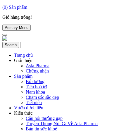
(0)
Sản phẩm
Giỏ hàng trống!
Primary Menu
Trang chủ
Giới thiệu
Asia Pharma
Chứng nhận
Sản phẩm
Bổ dưỡng
Tiêu hoá trĩ
Nam khoa
Chăm sóc sắc đẹp
Tiết niệu
Vườn dược liệu
Kiến thức
Câu hỏi thường gặp
Truyền Thông Nói Gì Về Asia Pharma
Bản tin sức khoẻ