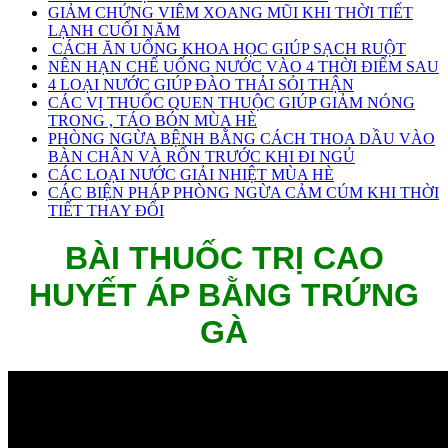
GIẢM CHỨNG VIÊM XOANG MŨI KHI THỜI TIẾT
LẠNH CUỐI NĂM
CÁCH ĂN UỐNG KHOA HỌC GIÚP SẠCH RUỘT
NÊN HẠN CHẾ UỐNG NƯỚC VÀO 4 THỜI ĐIỂM SAU
4 LOẠI NƯỚC GIÚP ĐÀO THẢI SỎI THẬN
CÁC VỊ THUỐC QUEN THUỘC GIÚP GIẢM NÓNG
TRONG , TÁO BÓN MÙA HÈ
PHÒNG NGỪA BỆNH BẰNG CÁCH THOA DẦU VÀO
BÀN CHÂN VÀ RỐN TRƯỚC KHI ĐI NGỦ
CÁC LOẠI NƯỚC GIẢI NHIỆT MÙA HÈ
CÁC BIỆN PHÁP PHÒNG NGỪA CẢM CÚM KHI THỜI
TIẾT THAY ĐỔI
BÀI THUỐC TRỊ CAO
HUYẾT ÁP BẰNG TRỨNG
GÀ