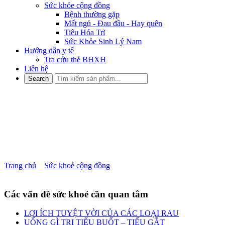
Sức khỏe cộng đồng
Bệnh thường gặp
Mất ngủ - Đau đầu - Hay quên
Tiêu Hóa Trĩ
Sức Khỏe Sinh Lý Nam
Hướng dẫn y tế
Tra cứu thẻ BHXH
Liên hệ
BÀI THUỐC TRỊ CAO
HUYẾT ÁP BẰNG TRỨNG
GÀ
Trang chủ
»
Sức khoẻ cộng đồng
»
BÀI THUỐC TRỊ CAO
HUYẾT ÁP BẰNG TRỨNG GÀ
Các vấn đề sức khoẻ cần quan tâm
LỢI ÍCH TUYỆT VỜI CỦA CÁC LOẠI RAU
UỐNG GÌ TRỊ TIỂU BUỐT – TIỂU GẮT