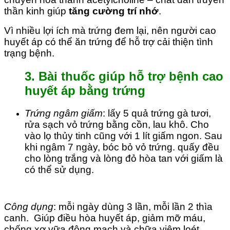
thần kinh giúp
tăng cường trí nhớ
.
Vì nhiều lợi ích mà trứng đem lại, nên người cao
huyết áp có thể ăn trứng để hỗ trợ cải thiện tình
trạng bệnh.
3. Bài thuốc giúp hỗ trợ bệnh cao
huyết áp bằng trứng
Trứng ngâm giấm
: lấy 5 quả trứng gà tươi,
rửa sạch vỏ trứng bằng cồn, lau khô. Cho
vào lọ thủy tinh cũng với 1 lít giấm ngon. Sau
khi ngâm 7 ngày, bóc bỏ vỏ trứng. quấy đều
cho lòng trắng và lòng đỏ hòa tan với giấm là
có thể sử dụng.
Công dụng
: mỗi ngày dùng 3 lần, mỗi lần 2 thìa
canh. Giúp điều hòa huyết áp, giảm mỡ máu,
chống xơ vữa động mạch và chữa viêm loét