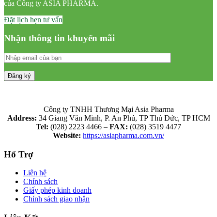
của Công ty ASIA PHARMA.
Đặt lịch hẹn tư vấn
Nhận thông tin khuyến mãi
Công ty TNHH Thương Mại Asia Pharma
Address:
34 Giang Văn Minh, P. An Phú, TP Thủ Đức, TP HCM
Tel:
(028) 2223 4466 –
FAX:
(028) 3519 4477
Website:
https://asiapharma.com.vn/
Hổ Trợ
Liên hệ
Chính sách
Giấy phép kinh doanh
Chính sách giao nhận