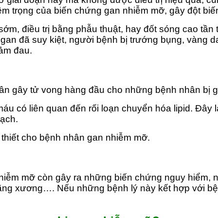
êm trọng của biến chứng gan nhiễm mỡ, gây đột biến 
m, điều trị bằng phẫu thuật, hay đốt sóng cao tần th
 gan đã suy kiệt, người bệnh bị trướng bụng, vàng d
iảm đau.
hân gây tử vong hàng đầu cho những bệnh nhân bị 
áu có liên quan đến rối loạn chuyển hóa lipid. Đây 
mạch.
n thiết cho bệnh nhân gan nhiễm mỡ.
hiễm mỡ còn gây ra những biến chứng nguy hiểm, ng
loãng xương…. Nếu những bệnh lý này kết hợp với b