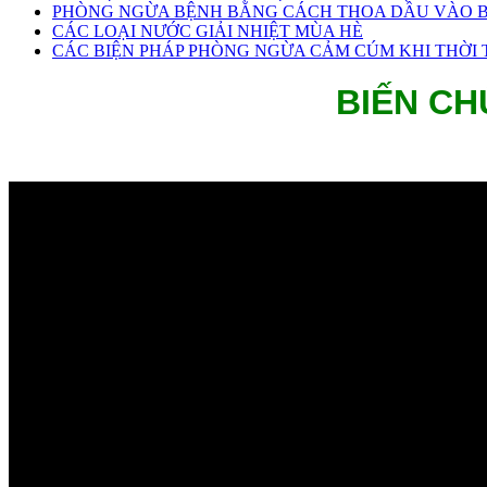
PHÒNG NGỪA BỆNH BẰNG CÁCH THOA DẦU VÀO B
CÁC LOẠI NƯỚC GIẢI NHIỆT MÙA HÈ
CÁC BIỆN PHÁP PHÒNG NGỪA CẢM CÚM KHI THỜI T
BIẾN CH