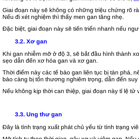
Giai đoạn này sẽ không có những triệu chứng rõ r
Nếu đi xét nghiệm thì thấy men gan tăng nhẹ.
Đặc biệt, giai đoạn này sẽ tiến triển nhanh nếu n
3.2. Xơ gan
Khi gan nhiễm mỡ ở độ 3, sẽ bắt đầu hình thành x
sẹo dẫn đến xơ hóa gan và xơ gan.
Thời điểm này các tế bào gan liên tục bị tàn phá, 
bào càng bị tổn thương nghiêm trọng, dẫn đến suy
Nếu không kịp thời can thiệp, giai đoạn này tỉ lệ tử
3.3. Ung thư gan
Đây là tình trạng xuất phát chủ yếu từ tình trạng 
Mỡ tích tụ theo thời gian, gây xơ và viêm gan. Nếu