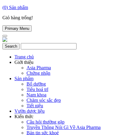
(0)
Sản phẩm
Giỏ hàng trống!
Primary Menu
Trang chủ
Giới thiệu
Asia Pharma
Chứng nhận
Sản phẩm
Bổ dưỡng
Tiêu hoá trĩ
Nam khoa
Chăm sóc sắc đẹp
Tiết niệu
Vườn dược liệu
Kiến thức
Câu hỏi thường gặp
Truyền Thông Nói Gì Về Asia Pharma
Bản tin sức khoẻ