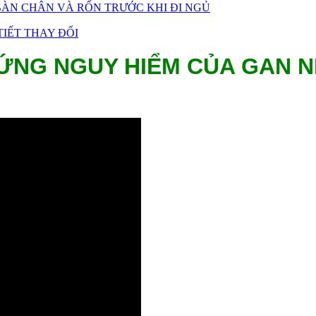
ÀN CHÂN VÀ RỐN TRƯỚC KHI ĐI NGỦ
IẾT THAY ĐỔI
ỨNG NGUY HIỂM CỦA GAN 