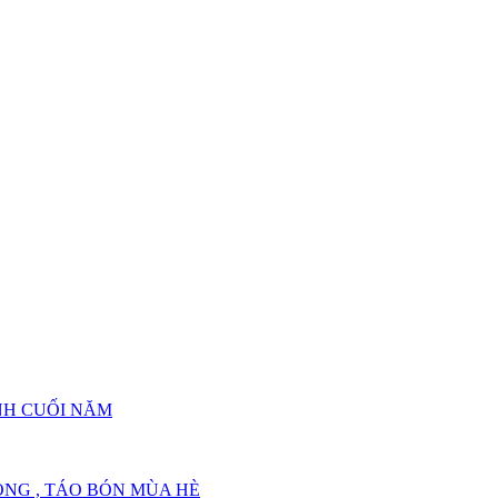
ỦA GAN NHIỄM MỠ
CỦA GAN NHIỄM MỠ
NH CUỐI NĂM
NG , TÁO BÓN MÙA HÈ