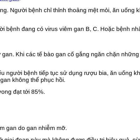
àng. Người bệnh chỉ thỉnh thoảng mệt mỏi, ăn uống 
gười bệnh đang có virus viêm gan B, C. Hoặc bệnh n
ơ gan. Khi các tế bào gan cố gắng ngăn chặn những
nếu người bệnh tiếp tục sử dụng rượu bia, ăn uống k
 gan không thể phục hồi.
 vong đạt tới 85%.
viêm gan do gan nhiễm mỡ.
 ở giai đoạn này mà không được điều trị hiệu quả, c