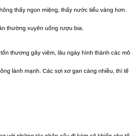
không thấy ngon miệng, thấy nước tiểu vàng hơn.
hân thường xuyên uống rượu bia.
 tổn thương gây viêm, lâu ngày hình thành các mô
hông lành mạnh. Các sợi xơ gan càng nhiều, thì tế
ùng với những tác nhân xấu đi kèm sẽ khiến cho tế