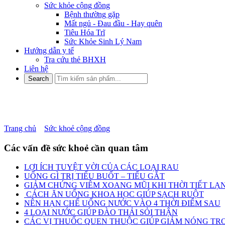
Sức khỏe cộng đồng
Bệnh thường gặp
Mất ngủ - Đau đầu - Hay quên
Tiêu Hóa Trĩ
Sức Khỏe Sinh Lý Nam
Hướng dẫn y tế
Tra cứu thẻ BHXH
Liên hệ
BIẾN CHỨNG NGUY HIỂM C
Trang chủ
»
Sức khoẻ cộng đồng
»
BIẾN CHỨNG NGUY HIỂM 
Các vấn đề sức khoẻ cần quan tâm
LỢI ÍCH TUYỆT VỜI CỦA CÁC LOẠI RAU
UỐNG GÌ TRỊ TIỂU BUỐT – TIỂU GẮT
GIẢM CHỨNG VIÊM XOANG MŨI KHI THỜI TIẾT LẠ
CÁCH ĂN UỐNG KHOA HỌC GIÚP SẠCH RUỘT
NÊN HẠN CHẾ UỐNG NƯỚC VÀO 4 THỜI ĐIỂM SAU
4 LOẠI NƯỚC GIÚP ĐÀO THẢI SỎI THẬN
CÁC VỊ THUỐC QUEN THUỘC GIÚP GIẢM NÓNG TRO