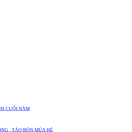
TRỢ TỐT CHO TIÊU HÓA
TRỢ TỐT CHO TIÊU HÓA
NH CUỐI NĂM
NG , TÁO BÓN MÙA HÈ