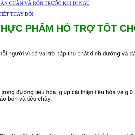
ÀN CHÂN VÀ RỐN TRƯỚC KHI ĐI NGỦ
IẾT THAY ĐỔI
THỰC PHẨM HỖ TRỢ TỐT CH
ỗi người vì có vai trò hấp thụ chất dinh dưỡng và đ
trong đường tiêu hóa, giúp cải thiện tiêu hóa và gi
táo bón và tiêu chảy.