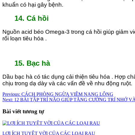
khuẩn có hại gây bệnh.
14. Cá hồi
Nguồn acid béo Omega-3 trong cá hồi giúp giảm vi
rối loạn tiêu hóa .
15. Bạc hà
Dầu bạc hà có tác dụng cải thiện tiêu hóa . Hợp ch
chịu trong dạ dày và các vấn đề về nhu động ruột.
Điều
Previous:
CÁCH PHÒNG NGỪA VIÊM NANG LÔNG
Next:
12 BÀI TẬP TRÍ NÃO GIÚP TĂNG CƯỜNG TRÍ NHỚ 
hướng
bài
Bài viết tương tự
viết
LỢI ÍCH TUYỆT VỜI CỦA CÁC LOẠI RAU