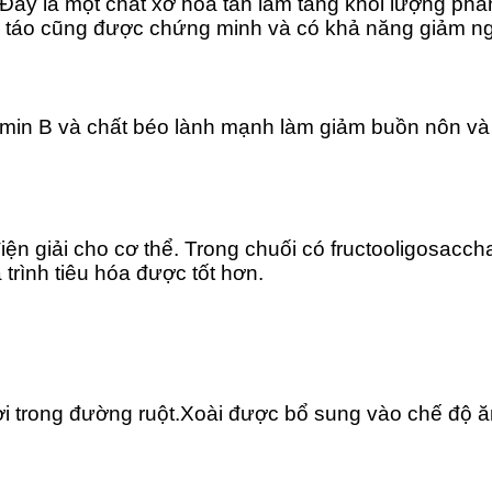
 Đây là một chất xơ hòa tan làm tăng khối lượng ph
ng táo cũng được chứng minh và có khả năng giảm n
itamin B và chất béo lành mạnh làm giảm buồn nôn v
ện giải cho cơ thể. Trong chuối có fructooligosaccha
trình tiêu hóa được tốt hơn.
ợi trong đường ruột.Xoài được bổ sung vào chế độ ă