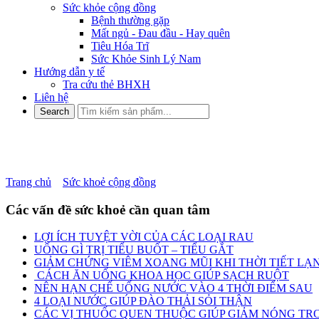
Sức khỏe cộng đồng
Bệnh thường gặp
Mất ngủ - Đau đầu - Hay quên
Tiêu Hóa Trĩ
Sức Khỏe Sinh Lý Nam
Hướng dẫn y tế
Tra cứu thẻ BHXH
Liên hệ
CÁC LOẠI THỰC PHẨM HỖ 
Trang chủ
»
Sức khoẻ cộng đồng
»
CÁC LOẠI THỰC PHẨM HỖ 
Các vấn đề sức khoẻ cần quan tâm
LỢI ÍCH TUYỆT VỜI CỦA CÁC LOẠI RAU
UỐNG GÌ TRỊ TIỂU BUỐT – TIỂU GẮT
GIẢM CHỨNG VIÊM XOANG MŨI KHI THỜI TIẾT LẠ
CÁCH ĂN UỐNG KHOA HỌC GIÚP SẠCH RUỘT
NÊN HẠN CHẾ UỐNG NƯỚC VÀO 4 THỜI ĐIỂM SAU
4 LOẠI NƯỚC GIÚP ĐÀO THẢI SỎI THẬN
CÁC VỊ THUỐC QUEN THUỘC GIÚP GIẢM NÓNG TRO