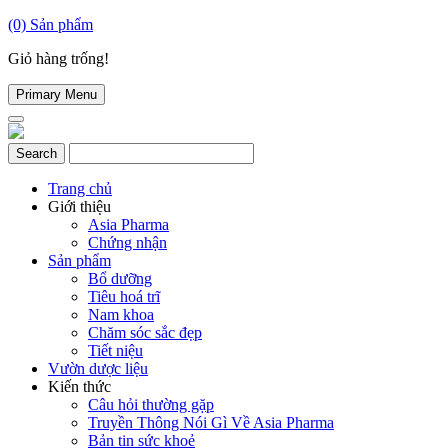
(0)
Sản phẩm
Giỏ hàng trống!
Primary Menu
Trang chủ
Giới thiệu
Asia Pharma
Chứng nhận
Sản phẩm
Bổ dưỡng
Tiêu hoá trĩ
Nam khoa
Chăm sóc sắc đẹp
Tiết niệu
Vườn dược liệu
Kiến thức
Câu hỏi thường gặp
Truyền Thông Nói Gì Về Asia Pharma
Bản tin sức khoẻ