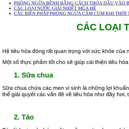
PHÒNG NGỪA BỆNH BẰNG CÁCH THOA DẦU VÀO B
CÁC LOẠI NƯỚC GIẢI NHIỆT MÙA HÈ
CÁC BIỆN PHÁP PHÒNG NGỪA CẢM CÚM KHI THỜI T
CÁC LOẠI 
Hệ tiêu hóa đóng rất quan trọng với sức khỏe của m
Một số thực phẩm tốt cho sẽ giúp cải thiện tiêu hóa
1. Sữa chua
Sữa chua chứa các men vi sinh là những lợi khuẩn 
thể giải quyết các vấn đề về tiêu hóa như đầy hơi, 
2. Táo