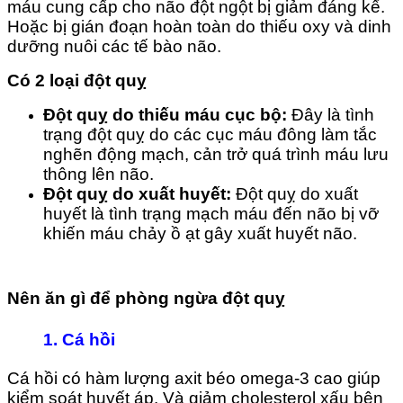
máu cung cấp cho não đột ngột bị giảm đáng kể.
Hoặc bị gián đoạn hoàn toàn do thiếu oxy và dinh
dưỡng nuôi các tế bào não.
Có 2 loại đột quỵ
Đột quỵ do thiếu máu cục bộ:
Đây là tình
trạng đột quỵ do các cục máu đông làm tắc
nghẽn động mạch, cản trở quá trình máu lưu
thông lên não.
Đột quỵ do xuất huyết:
Đột quỵ do xuất
huyết là tình trạng mạch máu đến não bị vỡ
khiến máu chảy ồ ạt gây xuất huyết não.
Nên ăn gì để phòng ngừa đột quỵ
1.
Cá hồi
Cá hồi có hàm lượng axit béo omega-3 cao giúp
kiểm soát huyết áp. Và giảm cholesterol xấu bên