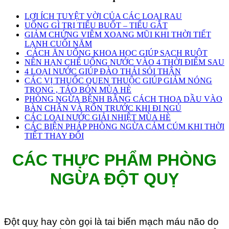
LỢI ÍCH TUYỆT VỜI CỦA CÁC LOẠI RAU
UỐNG GÌ TRỊ TIỂU BUỐT – TIỂU GẮT
GIẢM CHỨNG VIÊM XOANG MŨI KHI THỜI TIẾT
LẠNH CUỐI NĂM
CÁCH ĂN UỐNG KHOA HỌC GIÚP SẠCH RUỘT
NÊN HẠN CHẾ UỐNG NƯỚC VÀO 4 THỜI ĐIỂM SAU
4 LOẠI NƯỚC GIÚP ĐÀO THẢI SỎI THẬN
CÁC VỊ THUỐC QUEN THUỘC GIÚP GIẢM NÓNG
TRONG , TÁO BÓN MÙA HÈ
PHÒNG NGỪA BỆNH BẰNG CÁCH THOA DẦU VÀO
BÀN CHÂN VÀ RỐN TRƯỚC KHI ĐI NGỦ
CÁC LOẠI NƯỚC GIẢI NHIỆT MÙA HÈ
CÁC BIỆN PHÁP PHÒNG NGỪA CẢM CÚM KHI THỜI
TIẾT THAY ĐỔI
CÁC THỰC PHẨM PHÒNG
NGỪA ĐỘT QUỴ
Đột quỵ hay còn gọi là tai biến mạch máu não do