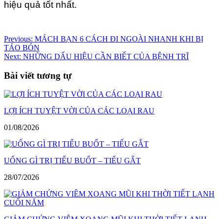
hiệu quả tốt nhất.
Điều
Previous:
MÁCH BẠN 6 CÁCH ĐI NGOÀI NHANH KHI BỊ
TÁO BÓN
hướng
Next:
NHỮNG DẤU HIỆU CẦN BIẾT CỦA BỆNH TRĨ
bài
Bài viết tương tự
viết
LỢI ÍCH TUYỆT VỜI CỦA CÁC LOẠI RAU
01/08/2026
UỐNG GÌ TRỊ TIỂU BUỐT – TIỂU GẮT
28/07/2026