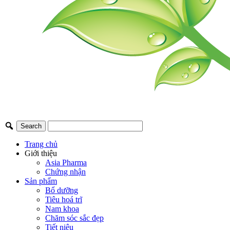
Trang chủ
Giới thiệu
Asia Pharma
Chứng nhận
Sản phẩm
Bổ dưỡng
Tiêu hoá trĩ
Nam khoa
Chăm sóc sắc đẹp
Tiết niệu