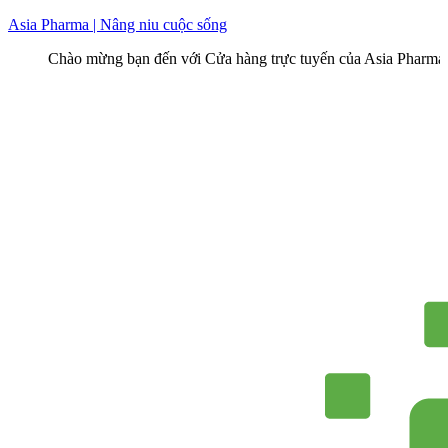
Skip
Asia Pharma | Nâng niu cuộc sống
to
ào mừng bạn đến với Cửa hàng trực tuyến của Asia Pharma
content