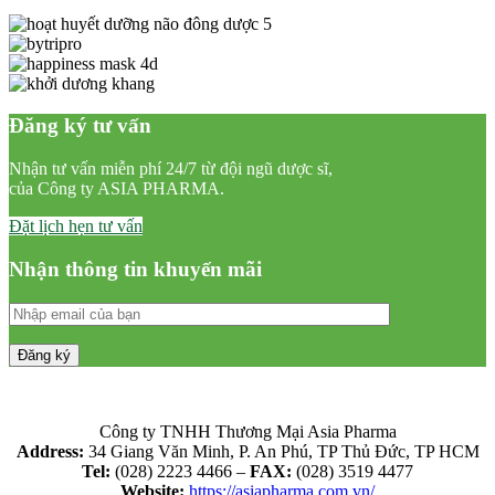
Đăng ký tư vấn
Nhận tư vấn miễn phí 24/7 từ đội ngũ dược sĩ,
của Công ty ASIA PHARMA.
Đặt lịch hẹn tư vấn
Nhận thông tin khuyến mãi
Công ty TNHH Thương Mại Asia Pharma
Address:
34 Giang Văn Minh, P. An Phú, TP Thủ Đức, TP HCM
Tel:
(028) 2223 4466 –
FAX:
(028) 3519 4477
Website:
https://asiapharma.com.vn/