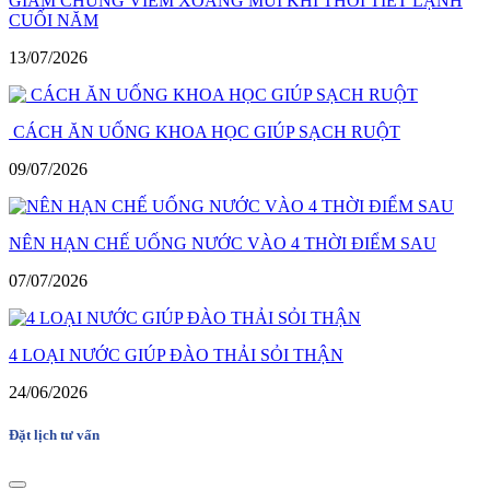
GIẢM CHỨNG VIÊM XOANG MŨI KHI THỜI TIẾT LẠNH
CUỐI NĂM
13/07/2026
CÁCH ĂN UỐNG KHOA HỌC GIÚP SẠCH RUỘT
09/07/2026
NÊN HẠN CHẾ UỐNG NƯỚC VÀO 4 THỜI ĐIỂM SAU
07/07/2026
4 LOẠI NƯỚC GIÚP ĐÀO THẢI SỎI THẬN
24/06/2026
Đặt lịch tư vấn