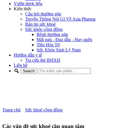
Vườn dược liệu
Kiến thức
Câu hỏi thường gặp
Truyền Thông Nói Gì Về Asia Pharma
Bản tin sức khoẻ
Sức khỏe cộng đồng
Bệnh thường gặp
Mất ngủ - Đau đầu - Hay quên
Tiêu Hóa Trĩ
Sức Khỏe Sinh Lý Nam
Hướng dẫn y tế
Tra cứu thẻ BHXH
Liên hệ
CÁC THỰC PHẨM PHÒNG
NGỪA ĐỘT QUỴ
Trang chủ
»
Sức khoẻ cộng đồng
»
CÁC THỰC PHẨM PHÒNG
NGỪA ĐỘT QUỴ
Các vấn đề sức khoẻ cần quan tâm