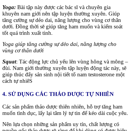
Yoga:
Bài tập này được các bác sĩ và chuyên gia
khuyên nam giới nên tập luyện thường xuyên. Giúp
tăng cường sự dẻo dai, năng lượng cho vùng cơ thân
dưới. Đồng thời sẽ giúp tăng ham muốn và kiểm soát
tốt quá trình xuất tinh.
Yoga giúp tăng cường sự dẻo dai, năng lượng cho
vùng cơ thân dưới
Squat
: Tác động lực chủ yếu lên vùng hông và mông –
đùi. Nam giới thường xuyên tập luyện động tác này, sẽ
giúp thúc đẩy sản sinh nội tiết tố nam testosterone một
cách tự nhiêS
4. SỬ DỤNG CÁC THẢO DƯỢC TỰ NHIÊN
Các sản phẩm thảo dược thiên nhiên, hỗ trợ tăng ham
muốn tình dục, lấy lại tâm lý tự tin để kéo dài cuộc yêu.
Nên lựa chọn những sản phẩm uy tín, chất lượng có
nguồn gốc thảo dược rõ ràng để khi dùng có được hiệu