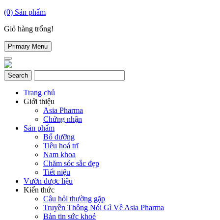
(0)
Sản phẩm
Giỏ hàng trống!
Primary Menu
Trang chủ
Giới thiệu
Asia Pharma
Chứng nhận
Sản phẩm
Bổ dưỡng
Tiêu hoá trĩ
Nam khoa
Chăm sóc sắc đẹp
Tiết niệu
Vườn dược liệu
Kiến thức
Câu hỏi thường gặp
Truyền Thông Nói Gì Về Asia Pharma
Bản tin sức khoẻ