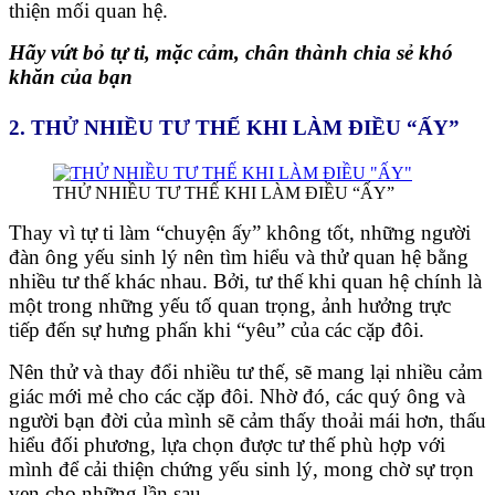
thiện mối quan hệ.
Hãy vứt bỏ tự ti, mặc cảm, chân thành chia sẻ khó
khăn của bạn
2. THỬ NHIỀU TƯ THẾ KHI LÀM ĐIỀU “ẤY”
THỬ NHIỀU TƯ THẾ KHI LÀM ĐIỀU “ẤY”
Thay vì tự ti làm “chuyện ấy” không tốt, những người
đàn ông yếu sinh lý nên tìm hiểu và thử quan hệ bằng
nhiều tư thế khác nhau. Bởi, tư thế khi quan hệ chính là
một trong những yếu tố quan trọng, ảnh hưởng trực
tiếp đến sự hưng phấn khi “yêu” của các cặp đôi.
Nên thử và thay đổi nhiều tư thế, sẽ mang lại nhiều cảm
giác mới mẻ cho các cặp đôi. Nhờ đó, các quý ông và
người bạn đời của mình sẽ cảm thấy thoải mái hơn, thấu
hiểu đối phương, lựa chọn được tư thế phù hợp với
mình để cải thiện chứng yếu sinh lý, mong chờ sự trọn
vẹn cho những lần sau.