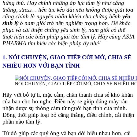
hứng thú.
Hay chính những áp lực tâm lý như căng
thẳng, stress… liên tục kéo dài nếu không được giải tỏa
cũng chính là nguyên nhân khiến cho chứng bệnh
yếu
sinh lý
ở nam giới trở nên nghiêm trọng hơn.
Để khắc
phục và cải thiện chứng yếu sinh lý, nam giới có thể
thực hiện các biện pháp giải tỏa tâm lý. Hãy cùng ASIA
PHARMA tìm hiểu các biện pháp ấy nhé!
1. NÓI CHUYỆN, GIAO TIẾP CỞI MỞ, CHIA SẺ
NHIỀU HƠN VỚI BẠN TÌNH
NÓI CHUYỆN, GIAO TIẾP CỞI MỞ, CHIA SẺ NHIỀU H
Hãy vứt bỏ tự ti, mặc cảm, chân thành chia sẻ khó khăn
của bạn cho họ nghe. Điều này sẽ giúp đấng mày râu
nhận được sự thông cảm từ người bạn tình của mình.
Đồng thời giúp loại bỏ căng thẳng, điều chỉnh, cải thiện
phần nào tâm lý.
Từ đó giúp các quý ông và bạn đời hiểu nhau hơn, cải