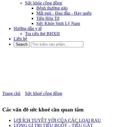
Sức khỏe cộng đồng
Bệnh thường gặp
Mất ngủ - Đau đầu - Hay quên
Tiêu Hóa Trĩ
Sức Khỏe Sinh Lý Nam
Hướng dẫn y tế
Tra cứu thẻ BHXH
Liên hệ
CÁCH CẢI THIỆN “TÂM
LÝ” CHO ĐÀN ÔNG YẾU
SINH LÝ
Trang chủ
»
Sức khoẻ cộng đồng
»
CÁCH CẢI THIỆN “TÂM
LÝ” CHO ĐÀN ÔNG YẾU SINH LÝ
Các vấn đề sức khoẻ cần quan tâm
LỢI ÍCH TUYỆT VỜI CỦA CÁC LOẠI RAU
UỐNG GÌ TRỊ TIỂU BUỐT – TIỂU GẮT