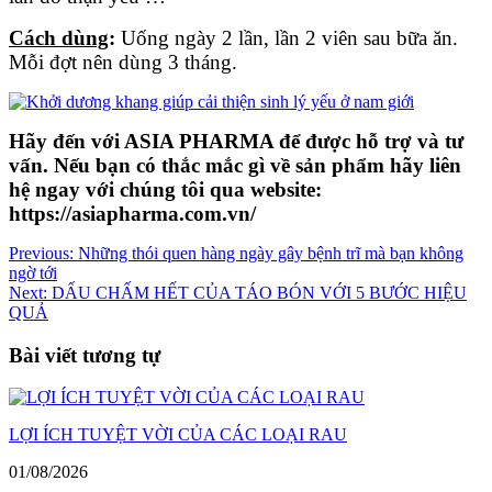
Cách dùng
:
Uống ngày 2 lần, lần 2 viên sau bữa ăn.
Mỗi đợt nên dùng 3 tháng.
Hãy đến với ASIA PHARMA để được hỗ trợ và tư
vấn. Nếu bạn có thắc mắc gì về sản phẩm hãy liên
hệ ngay với chúng tôi qua website:
https://asiapharma.com.vn/
Điều
Previous:
Những thói quen hàng ngày gây bệnh trĩ mà bạn không
ngờ tới
hướng
Next:
DẤU CHẤM HẾT CỦA TÁO BÓN VỚI 5 BƯỚC HIỆU
bài
QUẢ
viết
Bài viết tương tự
LỢI ÍCH TUYỆT VỜI CỦA CÁC LOẠI RAU
01/08/2026