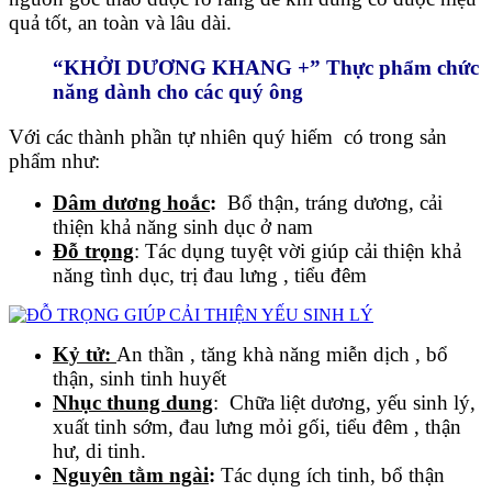
quả tốt, an toàn và lâu dài.
“KHỞI DƯƠNG KHANG +” Thực phẩm chức
năng dành cho các quý ông
Với các thành phần tự nhiên quý hiếm có trong sản
phẩm như:
Dâm dương hoắc
:
Bổ thận, tráng dương, cải
thiện khả năng sinh dục ở nam
Đỗ trọng
: Tác dụng tuyệt vời giúp cải thiện khả
năng tình dục, trị đau lưng , tiểu đêm
Kỷ tử:
An thần , tăng khà năng miễn dịch , bổ
thận, sinh tinh huyết
Nhục thung dung
: Chữa liệt dương, yếu sinh lý,
xuất tinh sớm, đau lưng mỏi gối, tiểu đêm , thận
hư, di tinh.
Nguyên tằm ngài
:
Tác dụng ích tinh, bổ thận