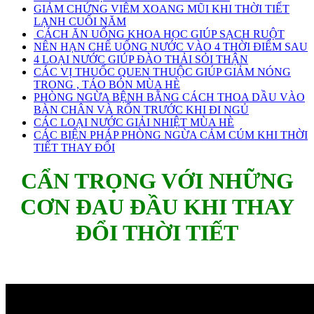
GIẢM CHỨNG VIÊM XOANG MŨI KHI THỜI TIẾT
LẠNH CUỐI NĂM
CÁCH ĂN UỐNG KHOA HỌC GIÚP SẠCH RUỘT
NÊN HẠN CHẾ UỐNG NƯỚC VÀO 4 THỜI ĐIỂM SAU
4 LOẠI NƯỚC GIÚP ĐÀO THẢI SỎI THẬN
CÁC VỊ THUỐC QUEN THUỘC GIÚP GIẢM NÓNG
TRONG , TÁO BÓN MÙA HÈ
PHÒNG NGỪA BỆNH BẰNG CÁCH THOA DẦU VÀO
BÀN CHÂN VÀ RỐN TRƯỚC KHI ĐI NGỦ
CÁC LOẠI NƯỚC GIẢI NHIỆT MÙA HÈ
CÁC BIỆN PHÁP PHÒNG NGỪA CẢM CÚM KHI THỜI
TIẾT THAY ĐỔI
CẨN TRỌNG VỚI NHỮNG
CƠN ĐAU ĐẦU KHI THAY
ĐỔI THỜI TIẾT