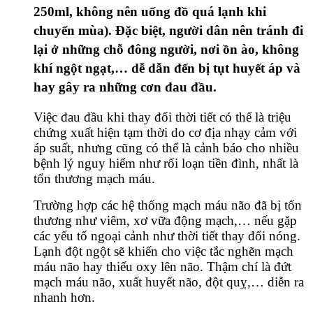
250ml, không nên uống đồ quá lạnh khi
chuyển mùa). Đặc biệt, người dân nên tránh đi
lại ở những chỗ đông người, nơi ồn ào, không
khí ngột ngạt,… dễ dẫn đến bị tụt huyết áp và
hay gây ra những cơn đau đầu.
Việc đau đầu khi thay đổi thời tiết có thể là triệu
chứng xuất hiện tạm thời do cơ địa nhạy cảm với
áp suất, nhưng cũng có thể là cảnh báo cho nhiều
bệnh lý nguy hiểm như rối loạn tiền đình, nhất là
tổn thương mạch máu.
Trường hợp các hệ thống mạch máu não đã bị tổn
thương như viêm, xơ vữa động mạch,… nếu gặp
các yếu tố ngoại cảnh như thời tiết thay đổi nóng.
Lạnh đột ngột sẽ khiến cho việc tắc nghẽn mạch
máu não hay thiếu oxy lên não. Thậm chí là đứt
mạch máu não, xuất huyết não, đột quỵ,… diễn ra
nhanh hơn.