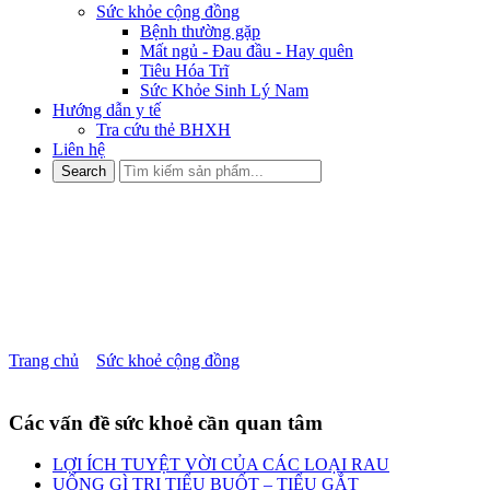
Sức khỏe cộng đồng
Bệnh thường gặp
Mất ngủ - Đau đầu - Hay quên
Tiêu Hóa Trĩ
Sức Khỏe Sinh Lý Nam
Hướng dẫn y tế
Tra cứu thẻ BHXH
Liên hệ
CẨN TRỌNG VỚI NHỮNG
CƠN ĐAU ĐẦU KHI THAY
ĐỔI THỜI TIẾT
Trang chủ
»
Sức khoẻ cộng đồng
»
CẨN TRỌNG VỚI NHỮNG
CƠN ĐAU ĐẦU KHI THAY ĐỔI THỜI TIẾT
Các vấn đề sức khoẻ cần quan tâm
LỢI ÍCH TUYỆT VỜI CỦA CÁC LOẠI RAU
UỐNG GÌ TRỊ TIỂU BUỐT – TIỂU GẮT