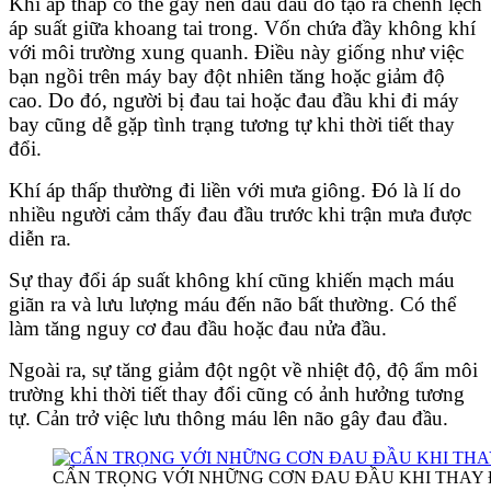
Khí áp thấp có thể gây nên đau đầu do tạo ra chênh lệch
áp suất giữa khoang tai trong. Vốn chứa đầy không khí
với môi trường xung quanh. Điều này giống như việc
bạn ngồi trên máy bay đột nhiên tăng hoặc giảm độ
cao. Do đó, người bị đau tai hoặc đau đầu khi đi máy
bay cũng dễ gặp tình trạng tương tự khi thời tiết thay
đổi.
Khí áp thấp thường đi liền với mưa giông. Đó là lí do
nhiều người cảm thấy đau đầu trước khi trận mưa được
diễn ra.
Sự thay đổi áp suất không khí cũng khiến mạch máu
giãn ra và lưu lượng máu đến não bất thường. Có thể
làm tăng nguy cơ đau đầu hoặc đau nửa đầu.
Ngoài ra, sự tăng giảm đột ngột về nhiệt độ, độ ẩm môi
trường khi thời tiết thay đổi cũng có ảnh hưởng tương
tự. Cản trở việc lưu thông máu lên não gây đau đầu.
CẨN TRỌNG VỚI NHỮNG CƠN ĐAU ĐẦU KHI THAY Đ