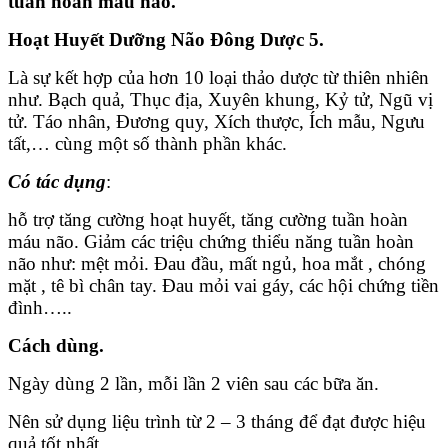
tuần hoàn máu não.
Hoạt Huyết Dưỡng Não Đông Dược 5.
Là sự kết hợp của hơn 10 loại thảo dược từ thiên nhiên
như. Bạch quả, Thục địa, Xuyên khung, Kỷ tử, Ngũ vị
tử. Táo nhân, Đương quy, Xích thược, Ích mẫu, Ngưu
tất,… cùng một số thành phần khác.
Có tác dụng
:
hỗ trợ tăng cường hoạt huyết, tăng cường tuần hoàn
máu não. Giảm các triệu chứng thiểu năng tuần hoàn
não như: mệt mỏi. Đau đầu, mất ngủ, hoa mắt , chóng
mặt , tê bì chân tay. Đau mỏi vai gáy, các hội chứng tiền
đình…..
Cách dùng.
Ngày dùng 2 lần, mỗi lần 2 viên sau các bữa ăn.
Nên sử dụng liệu trình từ 2 – 3 tháng để đạt được hiệu
quả tốt nhất.