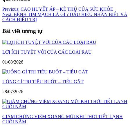
Điều
Previous:
CAO HUYẾT ÁP – KẺ THÙ CỦA SỨC KHỎE
Next:
BỆNH TIM MẠCH LÀ GÌ ? DẤU HIỆU NHẬN BIẾT VÀ
hướng
CÁCH ĐIỀU TRỊ
bài
Bài viết tương tự
viết
LỢI ÍCH TUYỆT VỜI CỦA CÁC LOẠI RAU
01/08/2026
UỐNG GÌ TRỊ TIỂU BUỐT – TIỂU GẮT
28/07/2026
GIẢM CHỨNG VIÊM XOANG MŨI KHI THỜI TIẾT LẠNH
CUỐI NĂM