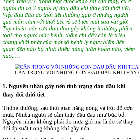
Theo WebMD, trong một cuộc khảo sát cho thấy, cứ 4
người thì có 3 người bị đau đầu khi thay đổi thời tiết.
Việc đau đầu do thời tiết thường gặp ở những người
quá mẫn cảm với thời tiết và sẽ biến mất sau vài giờ.
Tuy nhiên, các cơn đau đầu gây không ít những phiền
toái cho người mắc bệnh, thậm chí đây còn là triệu
chứng khởi phát của một số bệnh lý nguy hiểm liên
quan đến não bộ như: thiểu năng tuần hoàn não, viêm
não,….
CẨN TRỌNG VỚI NHỮNG CƠN ĐAU ĐẦU KHI THAY Đ
1. Nguyên nhân gây nên tình trạng đau đầu khi
thay đổi thời tiết
Thông thường, sau thời gian nắng nóng và trời đổ cơn
mưa. Nhiều người sẽ cảm thấy đầu đau như búa bổ.
Nguyên nhân không phải do mưa gió mà là do sự thay
đổi áp suất trong không khí gây nên.