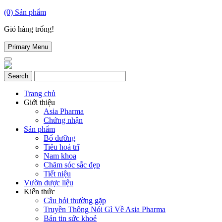
(0)
Sản phẩm
Giỏ hàng trống!
Primary Menu
Trang chủ
Giới thiệu
Asia Pharma
Chứng nhận
Sản phẩm
Bổ dưỡng
Tiêu hoá trĩ
Nam khoa
Chăm sóc sắc đẹp
Tiết niệu
Vườn dược liệu
Kiến thức
Câu hỏi thường gặp
Truyền Thông Nói Gì Về Asia Pharma
Bản tin sức khoẻ