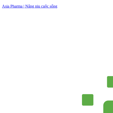
Skip
Asia Pharma | Nâng niu cuộc sống
to
content