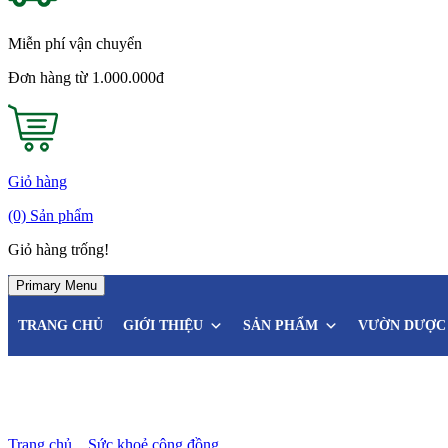
Miễn phí vận chuyển
Đơn hàng từ 1.000.000đ
Giỏ hàng
(0)
Sản phẩm
Giỏ hàng trống!
Primary Menu
TRANG CHỦ
GIỚI THIỆU
SẢN PHẨM
VƯỜN DƯỢC 
Chuột rút trong khi ngủ – Dấu 
Trang chủ
»
Sức khoẻ cộng đồng
»
Chuột rút trong khi ngủ – Dấu h