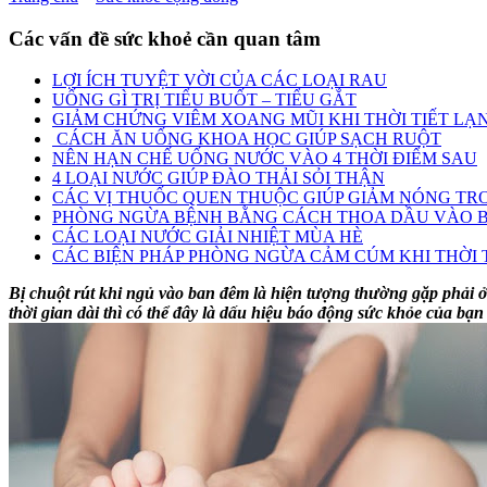
Các vấn đề sức khoẻ cần quan tâm
LỢI ÍCH TUYỆT VỜI CỦA CÁC LOẠI RAU
UỐNG GÌ TRỊ TIỂU BUỐT – TIỂU GẮT
GIẢM CHỨNG VIÊM XOANG MŨI KHI THỜI TIẾT LẠ
CÁCH ĂN UỐNG KHOA HỌC GIÚP SẠCH RUỘT
NÊN HẠN CHẾ UỐNG NƯỚC VÀO 4 THỜI ĐIỂM SAU
4 LOẠI NƯỚC GIÚP ĐÀO THẢI SỎI THẬN
CÁC VỊ THUỐC QUEN THUỘC GIÚP GIẢM NÓNG TRO
PHÒNG NGỪA BỆNH BẰNG CÁCH THOA DẦU VÀO B
CÁC LOẠI NƯỚC GIẢI NHIỆT MÙA HÈ
CÁC BIỆN PHÁP PHÒNG NGỪA CẢM CÚM KHI THỜI T
Bị chuột rút khi ngủ vào ban đêm là hiện tượng thường gặp phải ở
thời gian dài thì có thể đây là dấu hiệu báo động sức khỏe của bạn