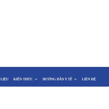
LIỆU
KIẾN THỨC
HƯỚNG DẪN Y TẾ
LIÊN HỆ
hiệu cảnh báo sức khỏe của bạn 
iệu cảnh báo sức khỏe của bạn đang gặp vấn đề