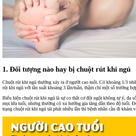
1. Đối tượng nào hay bị chuột rút khi ngủ
Chuột rút khi ngủ thường xảy ra ở người cao tuổi. Có khoảng 1/3 nhữ
rút khi ngủ với tần suất khoảng 3 lần/tuần, thậm chí một số trường hợ
Biểu hiện chuột rút khi ngủ là sự co thắt cơ đột ngột không tự ý, đa 
mọi lứa tuổi, nhưng thường có xu hướng gia tăng dần theo độ tuổi. Đ
trạng chuột rút khi ngủ tái phát nhiều lần thì bệnh nhân cần đi khám 