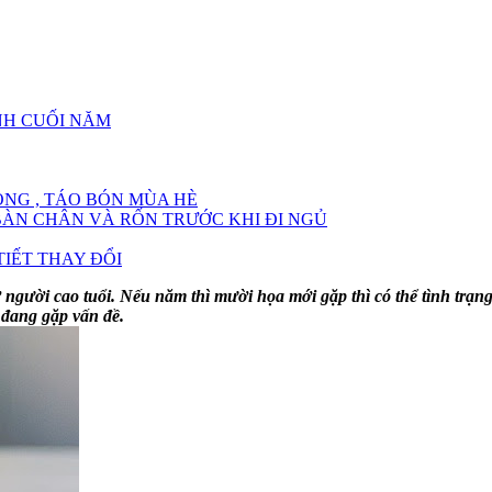
NH CUỐI NĂM
NG , TÁO BÓN MÙA HÈ
ÀN CHÂN VÀ RỐN TRƯỚC KHI ĐI NGỦ
IẾT THAY ĐỔI
 người cao tuổi. Nếu năm thì mười họa mới gặp thì có thể tình trạ
 đang gặp vấn đề.