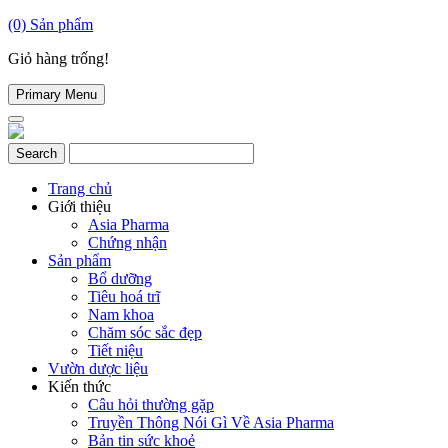
(0)
Sản phẩm
Giỏ hàng trống!
Primary Menu
Trang chủ
Giới thiệu
Asia Pharma
Chứng nhận
Sản phẩm
Bổ dưỡng
Tiêu hoá trĩ
Nam khoa
Chăm sóc sắc đẹp
Tiết niệu
Vườn dược liệu
Kiến thức
Câu hỏi thường gặp
Truyền Thông Nói Gì Về Asia Pharma
Bản tin sức khoẻ