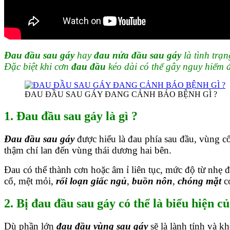
Đau đầu sau gáy
hay
đau nửa đầu sau gáy
là tình trạn
Đặc biệt khi cơn
đau đầu
kéo dài có thể gây nguy hiểm 
ĐAU ĐẦU SAU GÁY ĐANG CẢNH BÁO BỆNH GÌ ?
1. Đau đầu sau gáy là gì ?
Đau đầu sau gáy
được hiểu là đau phía sau đầu, vùng c
thậm chí lan đến vùng thái dương hai bên.
Đau có thể thành cơn hoặc âm ỉ liên tục, mức độ từ nhẹ đ
cổ, mệt mỏi,
rối loạn giấc ngủ
,
buồn nôn
,
chóng mặt
c
2. Bị đau đầu sau gáy có thể là biểu hiện c
Dù phần lớn
đau đầu vùng sau gáy
sẽ là lành tính và k