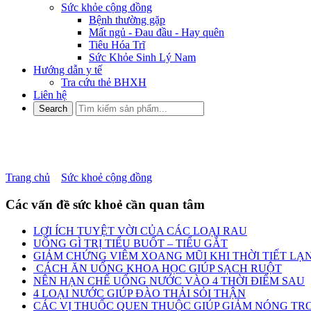
Sức khỏe cộng đồng
Bệnh thường gặp
Mất ngủ - Đau đầu - Hay quên
Tiêu Hóa Trĩ
Sức Khỏe Sinh Lý Nam
Hướng dẫn y tế
Tra cứu thẻ BHXH
Liên hệ
ĐAU ĐẦU SAU GÁY ĐANG CẢ
Trang chủ
»
Sức khoẻ cộng đồng
»
ĐAU ĐẦU SAU GÁY ĐANG C
Các vấn đề sức khoẻ cần quan tâm
LỢI ÍCH TUYỆT VỜI CỦA CÁC LOẠI RAU
UỐNG GÌ TRỊ TIỂU BUỐT – TIỂU GẮT
GIẢM CHỨNG VIÊM XOANG MŨI KHI THỜI TIẾT LẠ
CÁCH ĂN UỐNG KHOA HỌC GIÚP SẠCH RUỘT
NÊN HẠN CHẾ UỐNG NƯỚC VÀO 4 THỜI ĐIỂM SAU
4 LOẠI NƯỚC GIÚP ĐÀO THẢI SỎI THẬN
CÁC VỊ THUỐC QUEN THUỘC GIÚP GIẢM NÓNG TRO