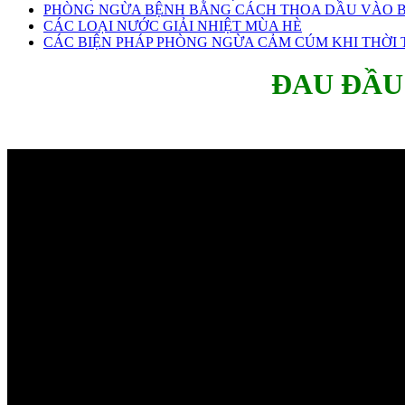
PHÒNG NGỪA BỆNH BẰNG CÁCH THOA DẦU VÀO B
CÁC LOẠI NƯỚC GIẢI NHIỆT MÙA HÈ
CÁC BIỆN PHÁP PHÒNG NGỪA CẢM CÚM KHI THỜI T
ĐAU ĐẦU