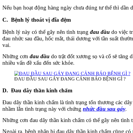
Nếu bạn hoạt động hàng ngày chưa đúng tư thế thì dần dần
C. Bệnh lý thoát vị đĩa đệm
Bệnh lý này có thể gây nên tình trạng
đau đầu
do việc t
đau nhức sau đầu, hốc mắt, thái dương với tần suất thườ
vai.
Những cơn
đau đầu
do trật đốt xương sọ và cổ sẽ tăng
nhiều vấn đề xấu đến sức khỏe.
ĐAU ĐẦU SAU GÁY ĐANG CẢNH BÁO BỆNH GÌ ?
D. Đau dây thần kinh chẩm
Đau dây thần kinh chẩm là tình trạng tổn thương các dây
nhầm lẫn tình trạng này với chứng
nhức đầu sau gáy
.
Những cơn đau dây thần kinh chẩm có thể gây nên tình tr
Ngoài ra, bệnh nhân bị đau dây thần kinh chẩm cũng có t