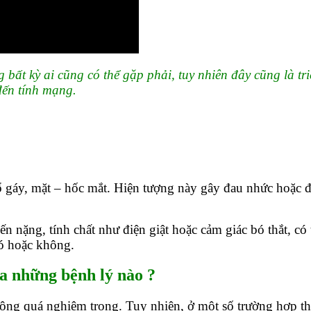
g bất kỳ ai cũng có thể gặp phải, tuy nhiên đây cũng là 
đến tính mạng.
ổ gáy, mặt – hốc mắt. Hiện tượng này gây đau nhức hoặc 
ến nặng, tính chất như điện giật hoặc cảm giác bó thắt, c
ó hoặc không.
ủa những bệnh lý nào ?
hông quá nghiêm trọng. Tuy nhiên, ở một số trường hợp thì 