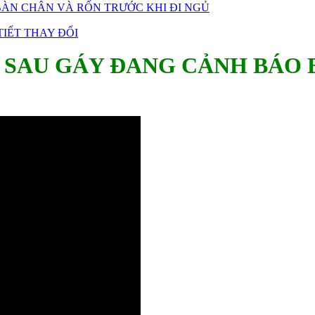
ÀN CHÂN VÀ RỐN TRƯỚC KHI ĐI NGỦ
IẾT THAY ĐỔI
 SAU GÁY ĐANG CẢNH BÁO B