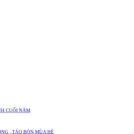
NH BÁO BỆNH GÌ ?
ẢNH BÁO BỆNH GÌ ?
NH CUỐI NĂM
NG , TÁO BÓN MÙA HÈ