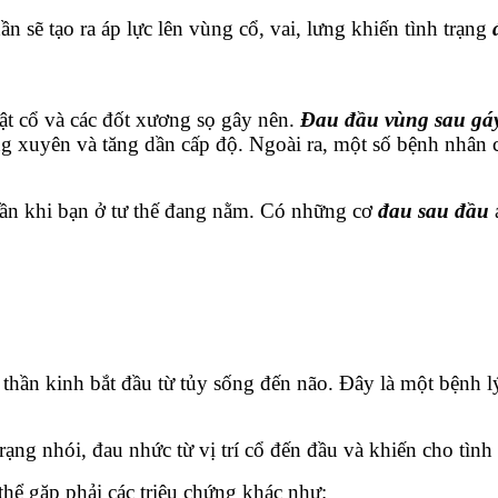
 sẽ tạo ra áp lực lên vùng cổ, vai, lưng khiến tình trạng
rật cổ và các đốt xương sọ gây nên.
Đau đầu vùng sau gá
ng xuyên và tăng dần cấp độ. Ngoài ra, một số bệnh nhân c
 dần khi bạn ở tư thế đang nằm. Có những cơ
đau sau đầu
 thần kinh bắt đầu từ tủy sống đến não. Đây là một bệnh 
ạng nhói, đau nhức từ vị trí cổ đến đầu và khiến cho tình
hể gặp phải các triệu chứng khác như: