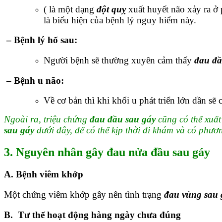
( là một dạng
đột quỵ
xuất huyết não xảy ra ở
là biểu hiện của bệnh lý nguy hiểm này.
– Bệnh lý hố sau
:
Người bệnh sẽ thường xuyên cảm thấy
đau đầ
– Bệnh u não
:
Về cơ bản thì khi khối u phát triển lớn dần sẽ
Ngoài ra, triệu chứng
đau đầu sau gáy
cũng có thể xuất
sau gáy
dưới đây, để có thể kịp thời đi khám và có phươn
3. Nguyên nhân gây đau nửa đầu sau gáy
A. Bệnh viêm khớp
Một chứng viêm khớp gây nên tình trạng
đau vùng sau 
B. Tư thế hoạt động hàng ngày chưa đúng